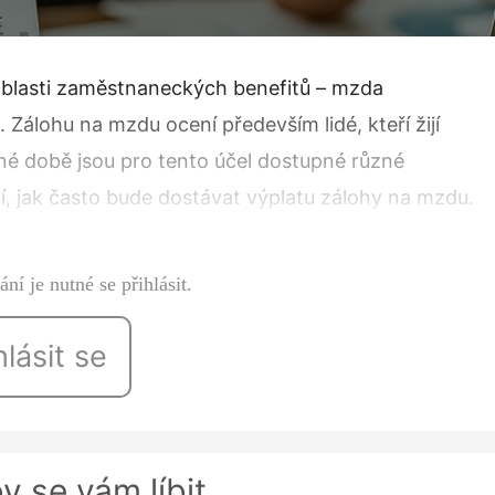
oblasti zaměstnaneckých benefitů – mzda
Zálohu na mzdu ocení především lidé, kteří žijí
sné době jsou pro tento účel dostupné různé
í, jak často bude dostávat výplatu zálohy na mzdu.
 pokud chtějí tento…
ní je nutné se přihlásit.
hlásit se
y se vám líbit