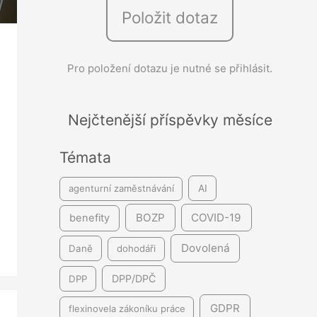
Položit dotaz
e
d
á
Pro položení dotazu je nutné se přihlásit.
v
á
Nejčtenější příspěvky měsíce
n
í
Témata
agenturní zaměstnávání
AI
BOZP
COVID-19
benefity
Dovolená
Daně
dohodáři
DPP/DPČ
DPP
GDPR
flexinovela zákoníku práce