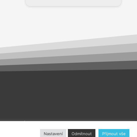
akt
O nás
Nastavení
Odmítnout
Přijmout vše