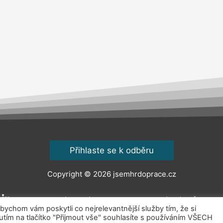
Přihlaste se k odběru
Copyright © 2026
jsemhrdoprace.cz
Obchodní podmínky
Ochrana osobních údajů
Kont
chom vám poskytli co nejrelevantnější služby tím, že si
ím na tlačítko "Přijmout vše" souhlasíte s používáním VŠECH