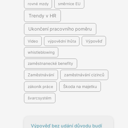
rovné mzdy
směrnice EU
Trendy v HR
Ukončení pracovního poměru
Video
výpovědní lhůta
Výpověď
whistleblowing
zaměstnanecké benefity
Zaměstnávání
zaměstnávání cizinců
Škoda na majetku
zákoník práce
švarcsystém
Výpověď bez udání důvodu budí