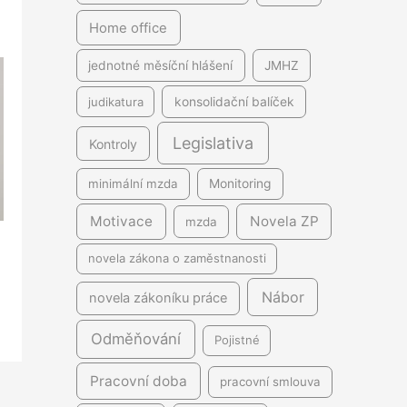
Home office
jednotné měsíční hlášení
JMHZ
judikatura
konsolidační balíček
Legislativa
Kontroly
minimální mzda
Monitoring
Motivace
Novela ZP
mzda
novela zákona o zaměstnanosti
Nábor
novela zákoníku práce
Odměňování
Pojistné
Pracovní doba
pracovní smlouva