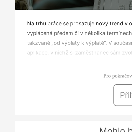
Na trhu práce se prosazuje nový trend v 
vyplácená předem či v několika termínech. 
takzvaně „od výplaty k výplatě“. V souča
aplikace, v nichž si zaměstnanec sám zvol
Na co by měli zaměstnavatelé pamatovat,
Pro pokračová
Při
Mohlo b