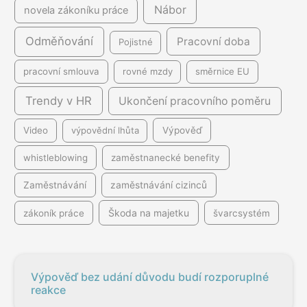
Nábor
novela zákoníku práce
Odměňování
Pracovní doba
Pojistné
pracovní smlouva
rovné mzdy
směrnice EU
Trendy v HR
Ukončení pracovního poměru
Video
výpovědní lhůta
Výpověď
whistleblowing
zaměstnanecké benefity
Zaměstnávání
zaměstnávání cizinců
Škoda na majetku
zákoník práce
švarcsystém
Výpověď bez udání důvodu budí rozporuplné
reakce