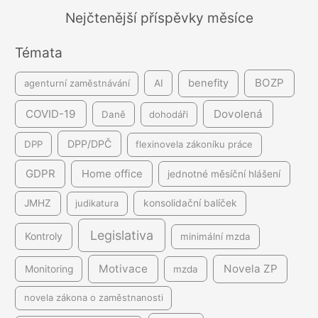
á
Nejčtenější příspěvky měsíce
n
Témata
í
BOZP
benefity
agenturní zaměstnávání
AI
COVID-19
Dovolená
Daně
dohodáři
DPP/DPČ
DPP
flexinovela zákoníku práce
GDPR
Home office
jednotné měsíční hlášení
JMHZ
judikatura
konsolidační balíček
Legislativa
Kontroly
minimální mzda
Motivace
Novela ZP
Monitoring
mzda
novela zákona o zaměstnanosti