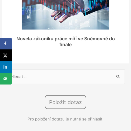
Novela zákoníku práce míří ve Sněmovně do
finále
V
y
h
l
Položit dotaz
e
d
Pro položení dotazu je nutné se přihlásit.
á
v