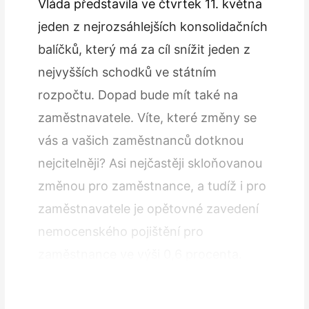
Vláda představila ve čtvrtek 11. května
jeden z nejrozsáhlejších konsolidačních
balíčků, který má za cíl snížit jeden z
nejvyšších schodků ve státním
rozpočtu. Dopad bude mít také na
zaměstnavatele. Víte, které změny se
vás a vašich zaměstnanců dotknou
nejcitelněji? Asi nejčastěji skloňovanou
změnou pro zaměstnance, a tudíž i pro
zaměstnavatele je opětovné zavedení
nemocenského pojištění pro
zaměstnance ve výši 0,6 procenta.
Ačkoliv pro zaměstnavatele zůstane
sazba 2,1…