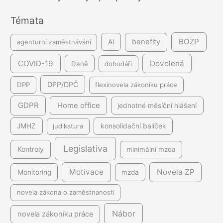
n
Témata
í
BOZP
benefity
agenturní zaměstnávání
AI
COVID-19
Dovolená
Daně
dohodáři
DPP/DPČ
DPP
flexinovela zákoníku práce
GDPR
Home office
jednotné měsíční hlášení
JMHZ
judikatura
konsolidační balíček
Legislativa
Kontroly
minimální mzda
Motivace
Novela ZP
Monitoring
mzda
novela zákona o zaměstnanosti
Nábor
novela zákoníku práce