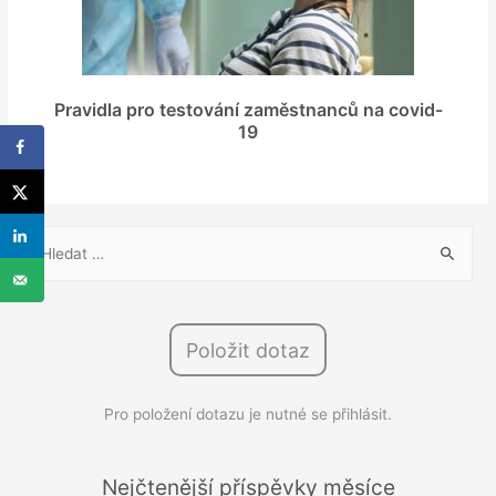
Pravidla pro testování zaměstnanců na covid-
19
V
y
h
l
Položit dotaz
e
d
Pro položení dotazu je nutné se přihlásit.
á
v
á
Nejčtenější příspěvky měsíce