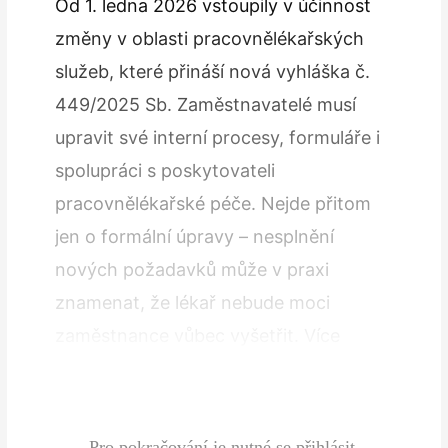
Od 1. ledna 2026 vstoupily v účinnost
změny v oblasti pracovnělékařských
služeb, které přináší nová vyhláška č.
449/2025 Sb. Zaměstnavatelé musí
upravit své interní procesy, formuláře i
spolupráci s poskytovateli
pracovnělékařské péče. Nejde přitom
jen o formální úpravy – nesplnění
nových požadavků může v praxi
znamenat, že lékař nebude moci
zaměstnance vůbec vyšetřit. Více
administrativy v žádostech o prohlídku
Jednou z klíčových změn je rozšíření…
Pro pokračování je nutné se přihlásit.