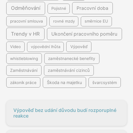
Odměňování
Pracovní doba
Pojistné
pracovní smlouva
rovné mzdy
směrnice EU
Trendy v HR
Ukončení pracovního poměru
Video
výpovědní lhůta
Výpověď
whistleblowing
zaměstnanecké benefity
Zaměstnávání
zaměstnávání cizinců
Škoda na majetku
zákoník práce
švarcsystém
Výpověď bez udání důvodu budí rozporuplné
reakce