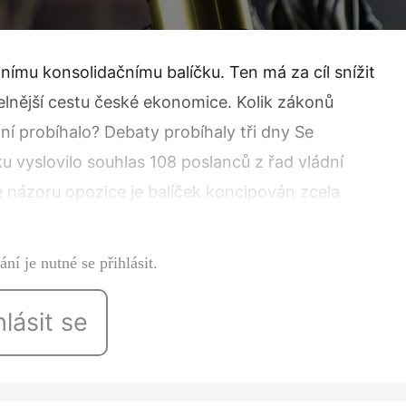
nímu konsolidačnímu balíčku. Ten má za cíl snížit
telnější cestu české ekonomice. Kolik zákonů
ní probíhalo? Debaty probíhaly tři dny Se
 vyslovilo souhlas 108 poslanců z řad vládní
le názoru opozice je balíček koncipován zcela
ní je nutné se přihlásit.
hlásit se