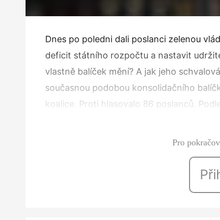
Dnes po poledni dali poslanci zelenou vlád
deficit státního rozpočtu a nastavit udrži
vlastně balíček mění? A jak jeho schvalová
současnou podobou konsolidačního balíčku
koalice. Proti hlasovalo 86 poslanců. Pod
špatně, jelikož může mít vliv…
Pro pokračová
Při