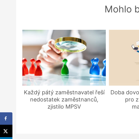
Mohlo b
Každý pátý zaměstnavatel řeší
Doba dovol
nedostatek zaměstnanců,
pro z
zjistilo MPSV
ma