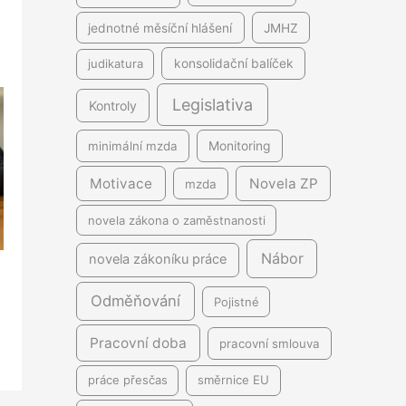
jednotné měsíční hlášení
JMHZ
judikatura
konsolidační balíček
Legislativa
Kontroly
minimální mzda
Monitoring
Motivace
Novela ZP
mzda
novela zákona o zaměstnanosti
Nábor
novela zákoníku práce
Odměňování
Pojistné
Pracovní doba
pracovní smlouva
práce přesčas
směrnice EU