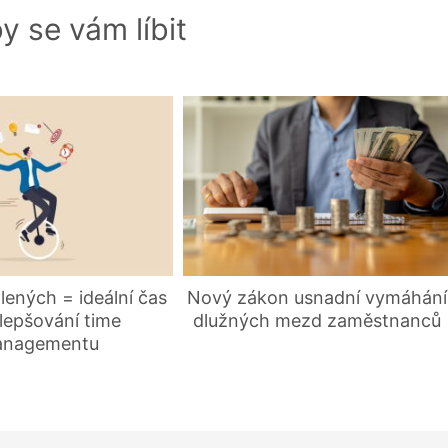
y se vám líbit
ených = ideální čas
Nový zákon usnadní vymáhání
lepšování time
dlužných mezd zaměstnanců
nagementu