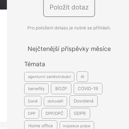
Položit dotaz
e
d
á
Pro položení dotazu je nutné se přihlásit.
v
á
Nejčtenější příspěvky měsíce
n
í
Témata
agenturní zaměstnávání
AI
BOZP
COVID-19
benefity
Dovolená
Daně
dohodáři
GDPR
DPP/DPČ
DPP
Home office
inspekce práce