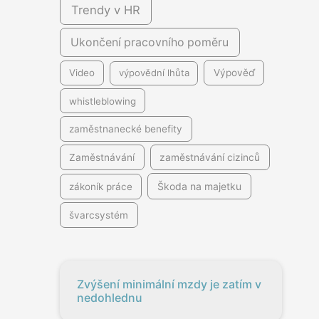
Trendy v HR
Ukončení pracovního poměru
Video
výpovědní lhůta
Výpověď
whistleblowing
zaměstnanecké benefity
Zaměstnávání
zaměstnávání cizinců
Škoda na majetku
zákoník práce
švarcsystém
Zvýšení minimální mzdy je zatím v
nedohlednu