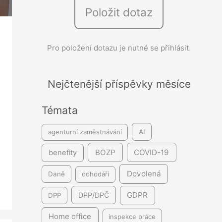
Položit dotaz
e
d
á
Pro položení dotazu je nutné se přihlásit.
v
á
Nejčtenější příspěvky měsíce
n
í
Témata
agenturní zaměstnávání
AI
BOZP
COVID-19
benefity
Dovolená
Daně
dohodáři
GDPR
DPP/DPČ
DPP
Home office
inspekce práce