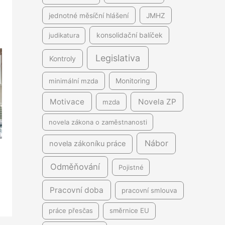
jednotné měsíční hlášení
JMHZ
judikatura
konsolidační balíček
Legislativa
Kontroly
minimální mzda
Monitoring
Motivace
Novela ZP
mzda
novela zákona o zaměstnanosti
Nábor
novela zákoníku práce
Odměňování
Pojistné
Pracovní doba
pracovní smlouva
práce přesčas
směrnice EU