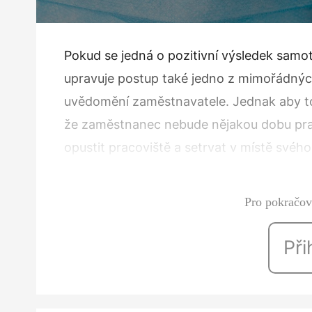
Pokud se jedná o pozitivní výsledek samo
upravuje postup také jedno z mimořádnýc
uvědomění zaměstnavatele. Jednak aby to 
že zaměstnanec nebude nějakou dobu pra
opustit pracoviště a setrvat v místě své
uvědomit bezodkladně o výsledku testu 
Pro pokračová
Při