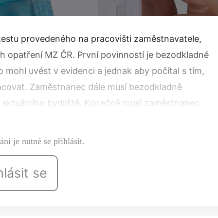
testu provedeného na pracovišti zaměstnavatele,
h opatření MZ ČR. První povinností je bezodkladné
mohl uvést v evidenci a jednak aby počítal s tím,
covat. Zaměstnanec dále musí bezodkladně
ho aktuálního bydliště. Konečně musí zaměstnanec
poskytovatele…
ní je nutné se přihlásit.
hlásit se