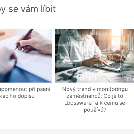
y se vám líbit
apomenout při psaní
Nový trend v monitoringu
kacího dopisu
zaměstnanců: Co je to
„bossware“ a k čemu se
používá?