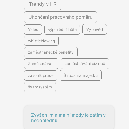
Trendy v HR
Ukončení pracovního poměru
Video
výpovědní lhůta
Výpověď
whistleblowing
zaměstnanecké benefity
Zaměstnávání
zaměstnávání cizinců
Škoda na majetku
zákoník práce
švarcsystém
Zvýšení minimální mzdy je zatím v
nedohlednu