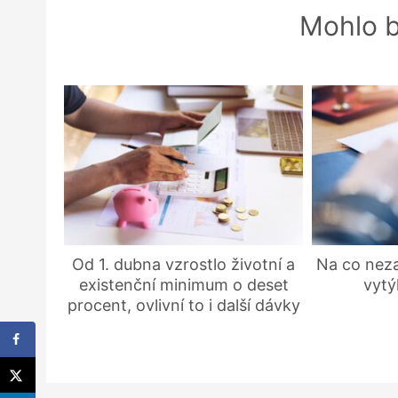
Mohlo b
Od 1. dubna vzrostlo životní a
Na co nez
existenční minimum o deset
vytý
procent, ovlivní to i další dávky