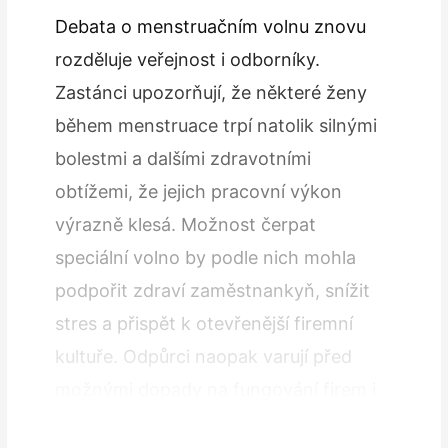
Debata o menstruačním volnu znovu
rozděluje veřejnost i odborníky.
Zastánci upozorňují, že některé ženy
během menstruace trpí natolik silnými
bolestmi a dalšími zdravotními
obtížemi, že jejich pracovní výkon
výrazně klesá. Možnost čerpat
speciální volno by podle nich mohla
podpořit zdraví zaměstnankyň, snížit
stres a přispět k otevřenější firemní
kultuře. Odpůrci naopak varují před
možnými dopady na fungování firem i
rovnost na pracovišti. Obávají se vyšší