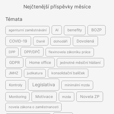
á
Nejčtenější příspěvky měsíce
n
Témata
í
BOZP
benefity
agenturní zaměstnávání
AI
COVID-19
Dovolená
Daně
dohodáři
DPP/DPČ
DPP
flexinovela zákoníku práce
GDPR
Home office
jednotné měsíční hlášení
JMHZ
judikatura
konsolidační balíček
Legislativa
Kontroly
minimální mzda
Motivace
Novela ZP
Monitoring
mzda
novela zákona o zaměstnanosti