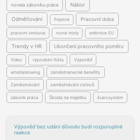
Nábor
novela zákoníku práce
Odměňování
Pracovní doba
Pojistné
pracovní smlouva
rovné mzdy
směrnice EU
Trendy v HR
Ukončení pracovního poměru
Video
výpovědní lhůta
Výpověď
whistleblowing
zaměstnanecké benefity
Zaměstnávání
zaměstnávání cizinců
Škoda na majetku
zákoník práce
švarcsystém
Výpověď bez udání důvodu budí rozporuplné
reakce