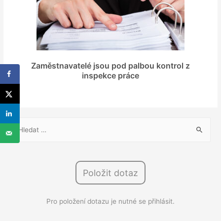
Zaměstnavatelé jsou pod palbou kontrol z
inspekce práce
V
y
h
l
Položit dotaz
e
d
Pro položení dotazu je nutné se přihlásit.
á
v