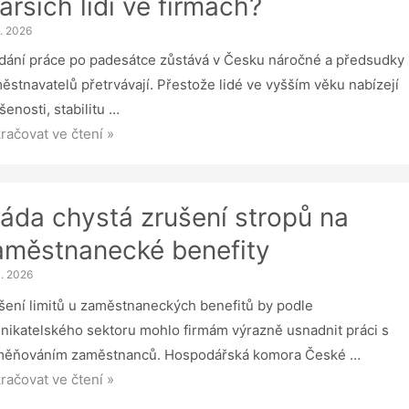
arších lidí ve firmách?
ec
3. 2026
nymních
dání práce po padesátce zůstává v Česku náročné a předsudky
ností
ěstnavatelů přetrvávají. Přestože lidé ve vyšším věku nabízejí
šenosti, stabilitu …
rnutí
račovat ve čtení »
ěstnanců
yhnete.
láda chystá zrušení stropů na
te
aměstnanecké benefity
3. 2026
nosy
šení limitů u zaměstnaneckých benefitů by podle
rších
nikatelského sektoru mohlo firmám výrazně usnadnit práci s
ěňováním zaměstnanců. Hospodářská komora České …
da
račovat ve čtení »
mách?
stá