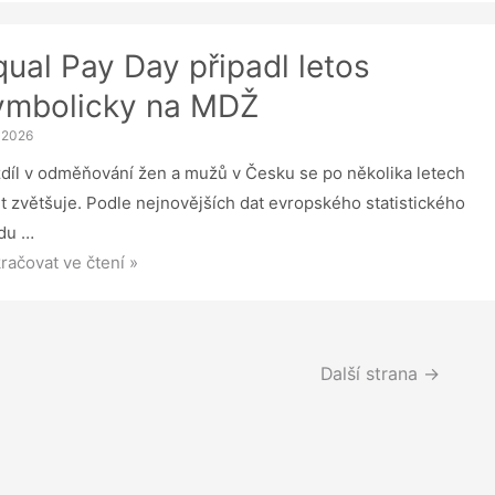
šení
opů
qual Pay Day připadl letos
ymbolicky na MDŽ
ěstnanecké
. 2026
efity
díl v odměňování žen a mužů v Česku se po několika letech
t zvětšuje. Podle nejnovějších dat evropského statistického
du …
al
račovat ve čtení »
padl
Další strana
→
os
bolicky
Ž