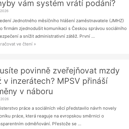
S
hyby vám systém vrátí podání?
ísňuje
. 2026
lad
edení Jednotného měsíčního hlášení zaměstnavatele (JMHZ)
o firmám zjednodušit komunikaci s Českou správou sociálního
ezpečení a snížit administrativní zátěž. První …
ní
račovat ve čtení »
šenosti
Z:
usíte povinně zveřejňovat mzdy
ž v inzerátech? MPSV přináší
ré
měny v náboru
by
m
. 2026
tém
isterstvo práce a sociálních věcí představilo návrh novely
í
oníku práce, která reaguje na evropskou směrnici o
ání?
nsparentním odměňování. Přestože se …