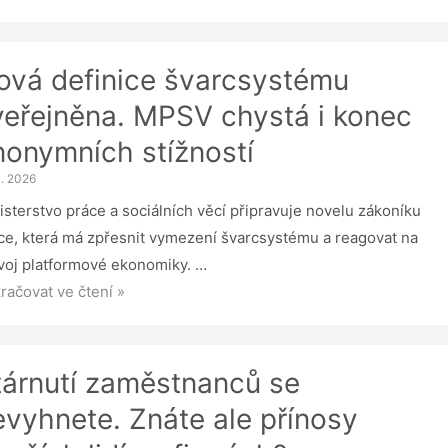
ěňování
ová definice švarcsystému
oníku
veřejněna. MPSV chystá i konec
ce.
nonymních stížností
SV
dstavilo
3. 2026
novější
isterstvo práce a sociálních věcí připravuje novelu zákoníku
elu
ce, která má zpřesnit vymezení švarcsystému a reagovat na
voj platformové ekonomiky. …
á
račovat ve čtení »
inice
rcsystému
řejněna.
tárnutí zaměstnanců se
SV
evyhnete. Znáte ale přínosy
stá