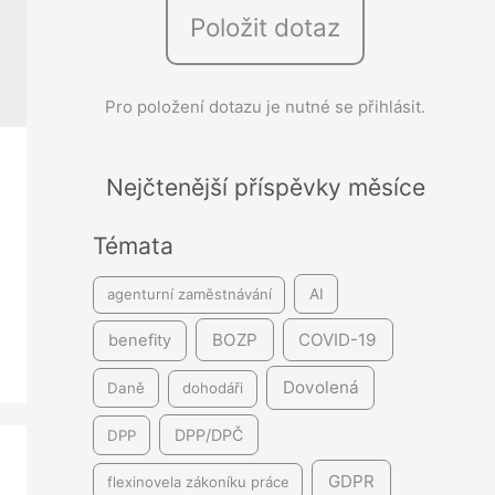
Položit dotaz
e
d
á
Pro položení dotazu je nutné se přihlásit.
v
á
Nejčtenější příspěvky měsíce
n
í
Témata
agenturní zaměstnávání
AI
BOZP
COVID-19
benefity
Dovolená
Daně
dohodáři
DPP/DPČ
DPP
GDPR
flexinovela zákoníku práce