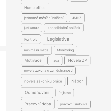
Home office
jednotné měsíční hlášení
JMHZ
judikatura
konsolidační balíček
Legislativa
Kontroly
minimální mzda
Monitoring
Motivace
Novela ZP
mzda
novela zákona o zaměstnanosti
Nábor
novela zákoníku práce
Odměňování
Pojistné
Pracovní doba
pracovní smlouva