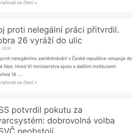
íte
račovat ve čtení »
inně
řejňovat
dy
j proti nelegální práci přitvrdil.
obra 26 vyráží do ulic
3. 2026
erátech?
 proti nelegálnímu zaměstnávání v České republice vstupuje do
SV
é fáze. Hned tři ministerstva spolu s dalšími institucemi
náší
vřela 18. …
ěny
račovat ve čtení »
i
oru
egální
ci
SS potvrdil pokutu za
vrdil.
varcsystém: dobrovolná volba
ra
SVČ neobstojí