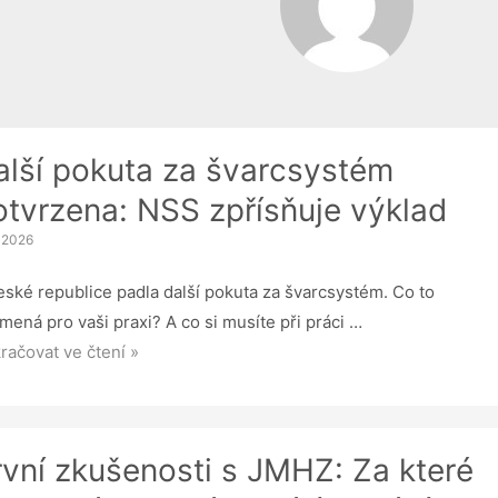
alší pokuta za švarcsystém
otvrzena: NSS zpřísňuje výklad
. 2026
eské republice padla další pokuta za švarcsystém. Co to
mená pro vaši praxi? A co si musíte při práci …
ší
račovat ve čtení »
uta
rcsystém
rvní zkušenosti s JMHZ: Za které
vrzena: