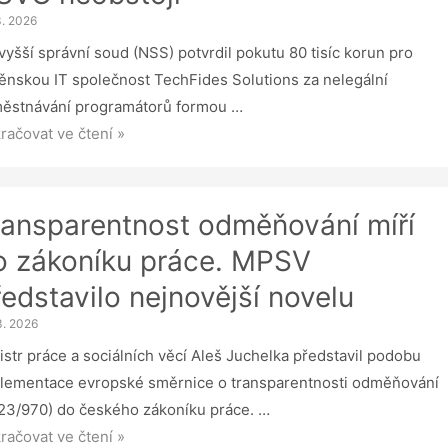
áží
3. 2026
vyšší správní soud (NSS) potvrdil pokutu 80 tisíc korun pro
ěnskou IT společnost TechFides Solutions za nelegální
ěstnávání programátorů formou …
S
račovat ve čtení »
rdil
utu
ransparentnost odměňování míří
rcsystém:
o zákoníku práce. MPSV
rovolná
ředstavilo nejnovější novelu
ba
VČ
3. 2026
bstojí
istr práce a sociálních věcí Aleš Juchelka představil podobu
lementace evropské směrnice o transparentnosti odměňování
23/970) do českého zákoníku práce. …
nsparentnost
račovat ve čtení »