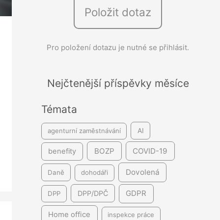
Položit dotaz
e
d
á
Pro položení dotazu je nutné se přihlásit.
v
á
Nejčtenější příspěvky měsíce
n
í
Témata
agenturní zaměstnávání
AI
BOZP
COVID-19
benefity
Dovolená
Daně
dohodáři
GDPR
DPP/DPČ
DPP
Home office
inspekce práce