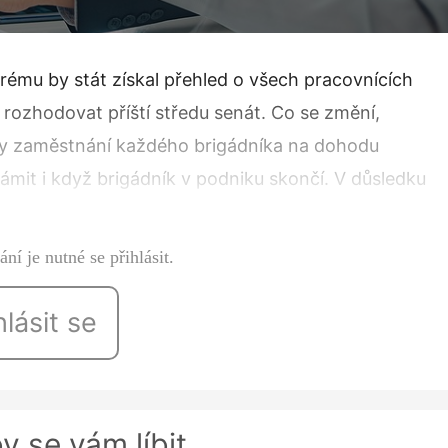
ému by stát získal přehled o všech pracovnících
rozhodovat příští středu senát. Co se změní,
ly zaměstnání každého brigádníka na dohodu
ámit i když brigádník v podniku skončí. V důsledku
 své mzdové a personální systémy.…
ní je nutné se přihlásit.
hlásit se
y se vám líbit