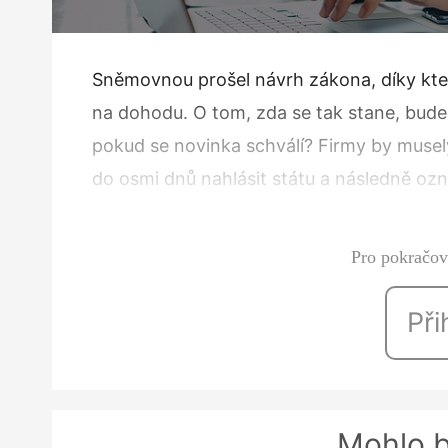
Sněmovnou prošel návrh zákona, díky kter
na dohodu. O tom, zda se tak stane, bude 
pokud se novinka schválí? Firmy by muse
do osmi dnů nahlásit státu a následně ozn
této změny by musely také firmy upravit
Pro pokračová
Při
Mohlo b