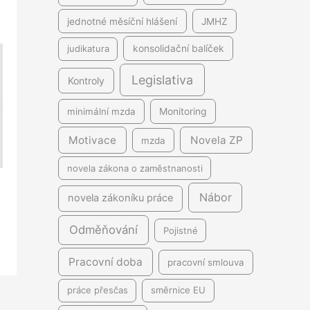
jednotné měsíční hlášení
JMHZ
judikatura
konsolidační balíček
Legislativa
Kontroly
minimální mzda
Monitoring
Motivace
Novela ZP
mzda
novela zákona o zaměstnanosti
Nábor
novela zákoníku práce
Odměňování
Pojistné
Pracovní doba
pracovní smlouva
práce přesčas
směrnice EU