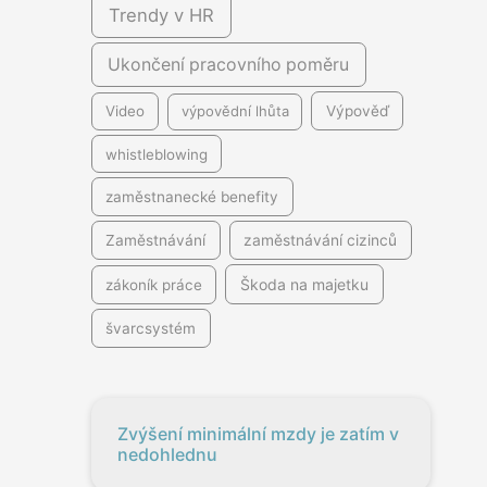
Trendy v HR
Ukončení pracovního poměru
Video
výpovědní lhůta
Výpověď
whistleblowing
zaměstnanecké benefity
Zaměstnávání
zaměstnávání cizinců
Škoda na majetku
zákoník práce
švarcsystém
Zvýšení minimální mzdy je zatím v
nedohlednu