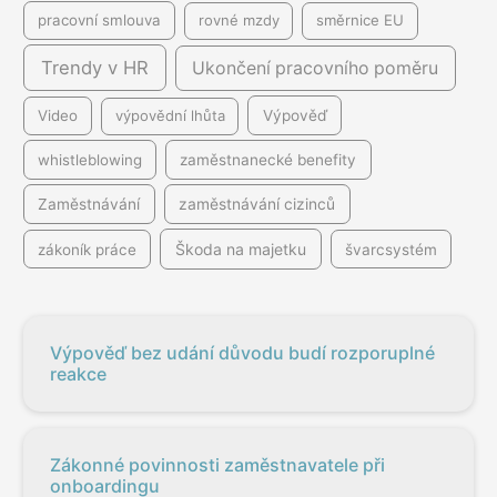
pracovní smlouva
rovné mzdy
směrnice EU
Trendy v HR
Ukončení pracovního poměru
Video
výpovědní lhůta
Výpověď
whistleblowing
zaměstnanecké benefity
Zaměstnávání
zaměstnávání cizinců
Škoda na majetku
zákoník práce
švarcsystém
Výpověď bez udání důvodu budí rozporuplné
reakce
Zákonné povinnosti zaměstnavatele při
onboardingu