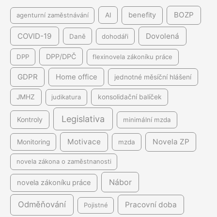
BOZP
benefity
agenturní zaměstnávání
AI
COVID-19
Dovolená
Daně
dohodáři
DPP/DPČ
DPP
flexinovela zákoníku práce
GDPR
Home office
jednotné měsíční hlášení
JMHZ
judikatura
konsolidační balíček
Legislativa
Kontroly
minimální mzda
Motivace
Novela ZP
Monitoring
mzda
novela zákona o zaměstnanosti
Nábor
novela zákoníku práce
Odměňování
Pracovní doba
Pojistné