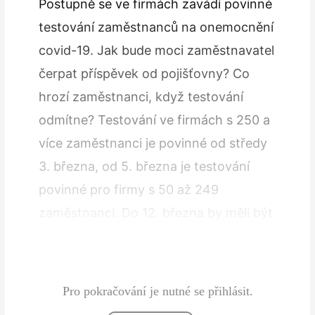
Postupně se ve firmách zavádí povinné
testování zaměstnanců na onemocnění
covid-19. Jak bude moci zaměstnavatel
čerpat příspěvek od pojišťovny? Co
hrozí zaměstnanci, když testování
odmítne? Testování ve firmách s 250 a
více zaměstnanci je povinné od středy
3. března, od 5. března je testování
povinné pro firmy s 50 až 249
zaměstnanci. Do 12. března by měli být
otestování všichni zaměstnanci firem s
více než…
Pro pokračování je nutné se přihlásit.