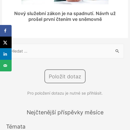
Nový služební zákon je na spadnutí. Návrh už
prošel první čtením ve sněmovně
V
y
h
l
Položit dotaz
e
d
Pro položení dotazu je nutné se přihlásit.
á
v
á
Nejčtenější příspěvky měsíce
n
Témata
í