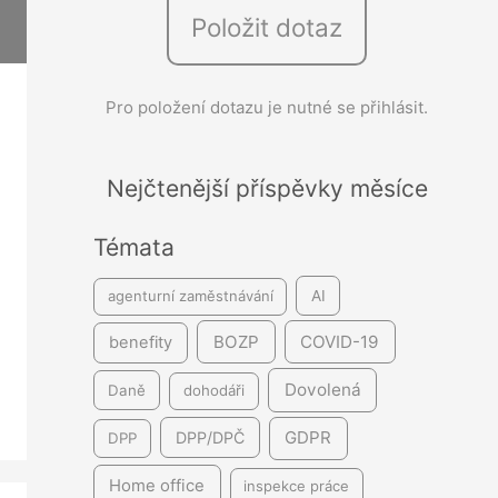
Položit dotaz
e
d
á
Pro položení dotazu je nutné se přihlásit.
v
á
Nejčtenější příspěvky měsíce
n
í
Témata
agenturní zaměstnávání
AI
BOZP
COVID-19
benefity
Dovolená
Daně
dohodáři
GDPR
DPP/DPČ
DPP
Home office
inspekce práce