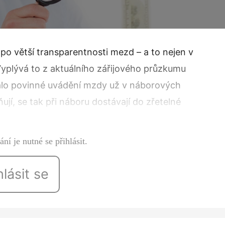
po větší transparentnosti mezd – a to nejen v
 Vyplývá to z aktuálního zářijového průzkumu
řálo povinné uvádění mzdy už v náborových
jí, se tak při náboru dostávají do zřetelné
mál Zaměstnanci očekávají férový a otevřený…
ní je nutné se přihlásit.
hlásit se