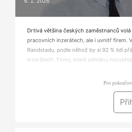
6. 1. 2026
Drtivá většina českých zaměstnanců volá 
pracovních inzerátech, ale i uvnitř firem.
Randstadu, podle něhož by si 92 % lidí p
inzerátech. Firmy, které odměnu nezveřejňu
nevýhody. Mzda v inzerátu jako nový nor
Pro pokračová
Při