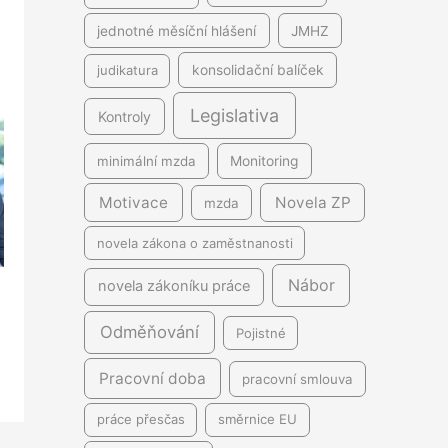
jednotné měsíční hlášení
JMHZ
judikatura
konsolidační balíček
Legislativa
Kontroly
minimální mzda
Monitoring
Motivace
Novela ZP
mzda
novela zákona o zaměstnanosti
Nábor
novela zákoníku práce
Odměňování
Pojistné
Pracovní doba
pracovní smlouva
práce přesčas
směrnice EU