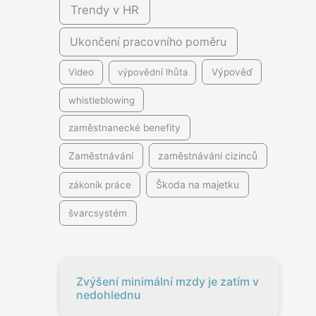
Trendy v HR
Ukončení pracovního poměru
Video
výpovědní lhůta
Výpověď
whistleblowing
zaměstnanecké benefity
Zaměstnávání
zaměstnávání cizinců
Škoda na majetku
zákoník práce
švarcsystém
Zvýšení minimální mzdy je zatím v
nedohlednu