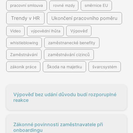
pracovní smlouva
rovné mzdy
směrnice EU
Trendy v HR
Ukončení pracovního poměru
Video
výpovědní lhůta
Výpověď
whistleblowing
zaměstnanecké benefity
Zaměstnávání
zaměstnávání cizinců
Škoda na majetku
zákoník práce
švarcsystém
Výpověď bez udání důvodu budí rozporuplné
reakce
Zákonné povinnosti zaměstnavatele při
onboardingu