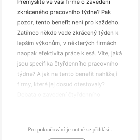
Přemýšlíte ve vaší firmě o zavedení
zkráceného pracovního týdne? Pak
pozor, tento benefit není pro každého.
Zatímco někde vede zkrácený týden k
lepším výkonům, v některých firmách
naopak efektivita práce klesá. Víte, jaká
jsou specifika čtyřdenního pracovního
týdne? A jak na tento benefit nahlížejí
firmy, které jej dosud otestovaly?
Debata o zavedení čtyřdenního
pracovního týdne stále rezonuje na
pracovním trhu, a to nejen ve světě,…
Pro pokračování je nutné se přihlásit.