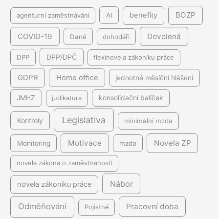
BOZP
benefity
agenturní zaměstnávání
AI
COVID-19
Dovolená
Daně
dohodáři
DPP/DPČ
DPP
flexinovela zákoníku práce
GDPR
Home office
jednotné měsíční hlášení
JMHZ
judikatura
konsolidační balíček
Legislativa
Kontroly
minimální mzda
Motivace
Novela ZP
Monitoring
mzda
novela zákona o zaměstnanosti
Nábor
novela zákoníku práce
Odměňování
Pracovní doba
Pojistné