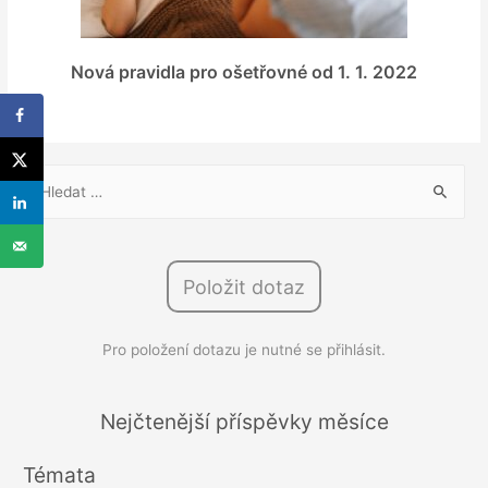
Nová pravidla pro ošetřovné od 1. 1. 2022
V
y
h
l
Položit dotaz
e
d
Pro položení dotazu je nutné se přihlásit.
á
v
á
Nejčtenější příspěvky měsíce
n
Témata
í