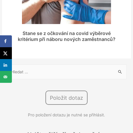
Stane se z očkování na covid výběrové
kritérium při náboru nových zaměstnanců?
V
y
h
l
Položit dotaz
e
d
Pro položení dotazu je nutné se přihlásit.
á
v
á