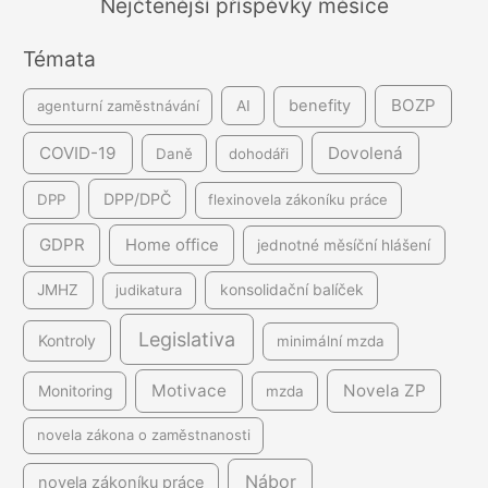
Nejčtenější příspěvky měsíce
n
Témata
í
BOZP
benefity
agenturní zaměstnávání
AI
COVID-19
Dovolená
Daně
dohodáři
DPP/DPČ
DPP
flexinovela zákoníku práce
GDPR
Home office
jednotné měsíční hlášení
JMHZ
judikatura
konsolidační balíček
Legislativa
Kontroly
minimální mzda
Motivace
Novela ZP
Monitoring
mzda
novela zákona o zaměstnanosti
Nábor
novela zákoníku práce