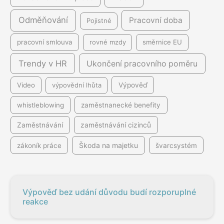
Odměňování
Pracovní doba
Pojistné
pracovní smlouva
rovné mzdy
směrnice EU
Trendy v HR
Ukončení pracovního poměru
Video
výpovědní lhůta
Výpověď
whistleblowing
zaměstnanecké benefity
Zaměstnávání
zaměstnávání cizinců
Škoda na majetku
zákoník práce
švarcsystém
Výpověď bez udání důvodu budí rozporuplné
reakce