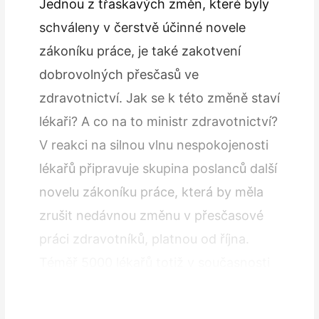
Jednou z třaskavých změn, které byly
schváleny v čerstvě účinné novele
zákoníku práce, je také zakotvení
dobrovolných přesčasů ve
zdravotnictví. Jak se k této změně staví
lékaři? A co na to ministr zdravotnictví?
V reakci na silnou vlnu nespokojenosti
lékařů připravuje skupina poslanců další
novelu zákoníku práce, která by měla
zrušit nedávnou změnu v přesčasové
práci zdravotníků, platnou od října.
Téměř 5000 lékařů totiž v současnosti
hrozí výpovědí prosincové přesčasové
práce,…