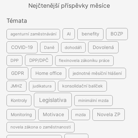
á
Nejčtenější příspěvky měsíce
n
Témata
í
BOZP
benefity
agenturní zaměstnávání
AI
COVID-19
Dovolená
Daně
dohodáři
DPP/DPČ
DPP
flexinovela zákoníku práce
GDPR
Home office
jednotné měsíční hlášení
JMHZ
judikatura
konsolidační balíček
Legislativa
Kontroly
minimální mzda
Motivace
Novela ZP
Monitoring
mzda
novela zákona o zaměstnanosti