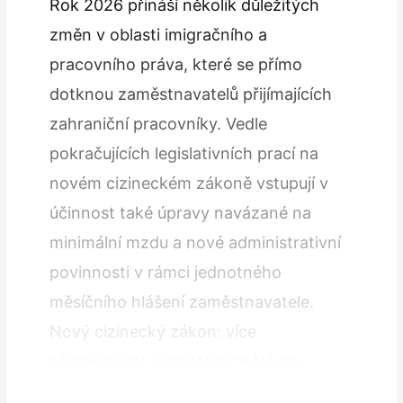
Rok 2026 přináší několik důležitých
změn v oblasti imigračního a
pracovního práva, které se přímo
dotknou zaměstnavatelů přijímajících
zahraniční pracovníky. Vedle
pokračujících legislativních prací na
novém cizineckém zákoně vstupují v
účinnost také úpravy navázané na
minimální mzdu a nové administrativní
povinnosti v rámci jednotného
měsíčního hlášení zaměstnavatele.
Nový cizinecký zákon: více
přehlednosti a digitalizace Návrh
nového cizineckého zákona byl znovu