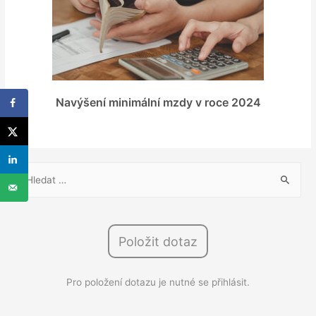
Navýšení minimální mzdy v roce 2024
V
y
h
l
Položit dotaz
e
d
Pro položení dotazu je nutné se přihlásit.
á
v