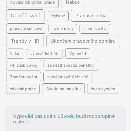
Nábor
novela zákoníku práce
Odměňování
Pracovní doba
Pojistné
pracovní smlouva
rovné mzdy
směrnice EU
Trendy v HR
Ukončení pracovního poměru
Video
výpovědní lhůta
Výpověď
whistleblowing
zaměstnanecké benefity
Zaměstnávání
zaměstnávání cizinců
Škoda na majetku
zákoník práce
švarcsystém
Výpověď bez udání důvodu budí rozporuplné
reakce