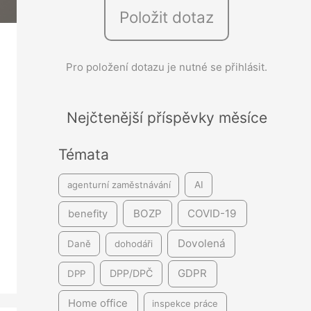
Položit dotaz
e
d
á
Pro položení dotazu je nutné se přihlásit.
v
á
Nejčtenější příspěvky měsíce
n
í
Témata
agenturní zaměstnávání
AI
BOZP
COVID-19
benefity
Dovolená
Daně
dohodáři
GDPR
DPP/DPČ
DPP
Home office
inspekce práce