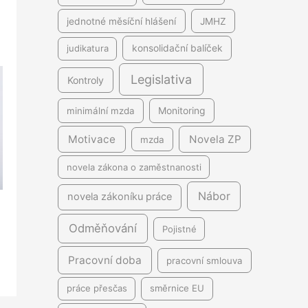
jednotné měsíční hlášení
JMHZ
judikatura
konsolidační balíček
Legislativa
Kontroly
minimální mzda
Monitoring
Motivace
Novela ZP
mzda
novela zákona o zaměstnanosti
Nábor
novela zákoníku práce
Odměňování
Pojistné
Pracovní doba
pracovní smlouva
práce přesčas
směrnice EU