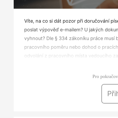
Víte, na co si dát pozor při doručování 
poslat výpověď e-mailem? U jakých dokum
vyhnout? Dle § 334 zákoníku práce musí b
pracovního poměru nebo dohod o pracíc
odvolání z pracovního místa vedoucího zam
odměňování, jimiž jsou…
Pro pokračová
Při