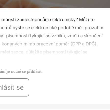
písemností zaměstnancům elektronicky? Můžete
entů byste se elektronické podobě měli prozatím
ýt písemnosti týkající se vzniku, změn a skončení
h konaných mimo pracovní poměr (DPP a DPČ),
ěstnance, důležité písemnosti týkající se
ní je nutné se přihlásit.
hlásit se