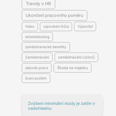
Trendy v HR
Ukončení pracovního poměru
Video
výpovědní lhůta
Výpověď
whistleblowing
zaměstnanecké benefity
Zaměstnávání
zaměstnávání cizinců
Škoda na majetku
zákoník práce
švarcsystém
Zvýšení minimální mzdy je zatím v
nedohlednu