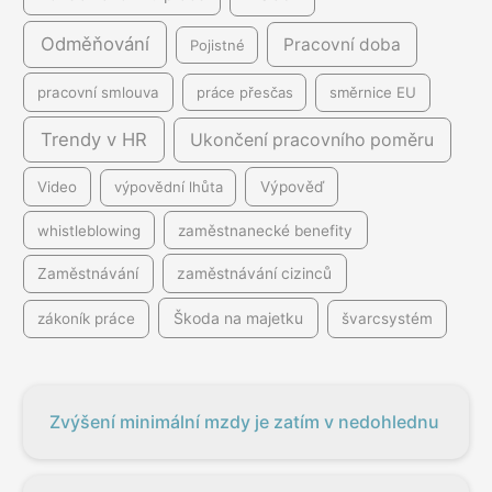
Odměňování
Pracovní doba
Pojistné
pracovní smlouva
práce přesčas
směrnice EU
Trendy v HR
Ukončení pracovního poměru
Video
výpovědní lhůta
Výpověď
whistleblowing
zaměstnanecké benefity
Zaměstnávání
zaměstnávání cizinců
Škoda na majetku
zákoník práce
švarcsystém
Zvýšení minimální mzdy je zatím v nedohlednu