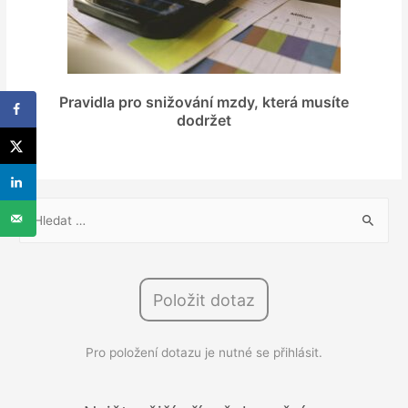
Pravidla pro snižování mzdy, která musíte
dodržet
V
y
h
l
Položit dotaz
e
d
Pro položení dotazu je nutné se přihlásit.
á
v
á