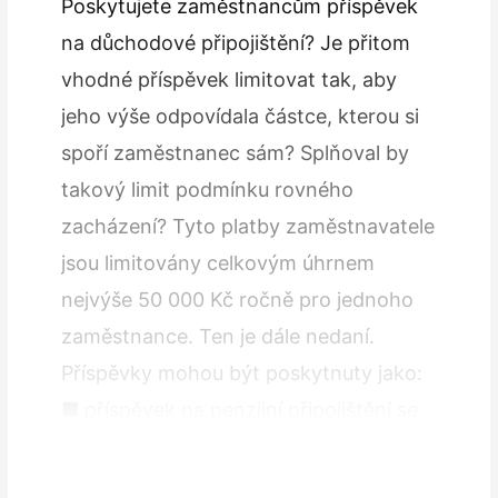
Poskytujete zaměstnancům příspěvek
na důchodové připojištění? Je přitom
vhodné příspěvek limitovat tak, aby
jeho výše odpovídala částce, kterou si
spoří zaměstnanec sám? Splňoval by
takový limit podmínku rovného
zacházení? Tyto platby zaměstnavatele
jsou limitovány celkovým úhrnem
nejvýše 50 000 Kč ročně pro jednoho
zaměstnance. Ten je dále nedaní.
Příspěvky mohou být poskytnuty jako:
■ příspěvek na penzijní připojištění se
státním příspěvkem poukázaný na účet
zaměstnance u…