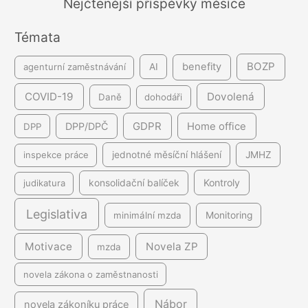
Nejčtenější příspěvky měsíce
n
Témata
í
BOZP
benefity
agenturní zaměstnávání
AI
COVID-19
Dovolená
Daně
dohodáři
GDPR
DPP/DPČ
Home office
DPP
inspekce práce
jednotné měsíční hlášení
JMHZ
Kontroly
judikatura
konsolidační balíček
Legislativa
minimální mzda
Monitoring
Motivace
Novela ZP
mzda
novela zákona o zaměstnanosti
Nábor
novela zákoníku práce