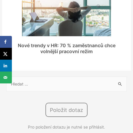
Nové trendy v HR: 70 % zaměstnanců chce
volnější pracovní režim
V
y
h
l
Položit dotaz
e
d
Pro položení dotazu je nutné se přihlásit.
á