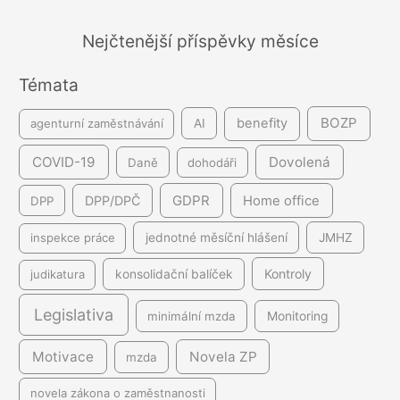
v
á
Nejčtenější příspěvky měsíce
n
Témata
í
BOZP
benefity
agenturní zaměstnávání
AI
COVID-19
Dovolená
Daně
dohodáři
GDPR
DPP/DPČ
Home office
DPP
inspekce práce
jednotné měsíční hlášení
JMHZ
Kontroly
judikatura
konsolidační balíček
Legislativa
minimální mzda
Monitoring
Motivace
Novela ZP
mzda
novela zákona o zaměstnanosti