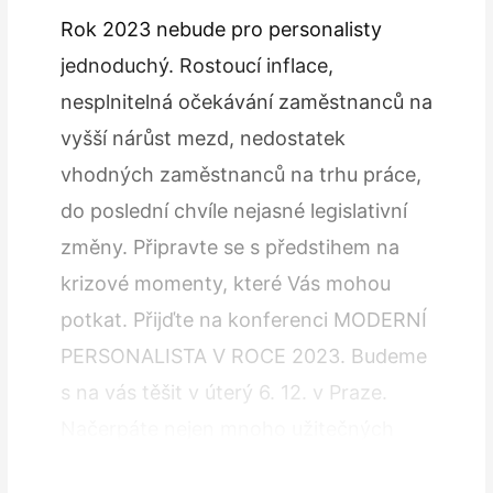
Rok 2023 nebude pro personalisty
jednoduchý. Rostoucí inflace,
nesplnitelná očekávání zaměstnanců na
vyšší nárůst mezd, nedostatek
vhodných zaměstnanců na trhu práce,
do poslední chvíle nejasné legislativní
změny. Připravte se s předstihem na
krizové momenty, které Vás mohou
potkat. Přijďte na konferenci MODERNÍ
PERSONALISTA V ROCE 2023. Budeme
s na vás těšit v úterý 6. 12. v Praze.
Načerpáte nejen mnoho užitečných
informací od lektorů, ale můžete svoje