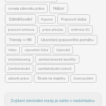
Nábor
novela zákoníku práce
Odměňování
Pracovní doba
Pojistné
pracovní smlouva
práce přesčas
směrnice EU
Trendy v HR
Ukončení pracovního poměru
Video
výpovědní lhůta
Výpověď
whistleblowing
zaměstnanecké benefity
Zaměstnávání
zaměstnávání cizinců
Škoda na majetku
zákoník práce
švarcsystém
Zvýšení minimální mzdy je zatím v nedohlednu