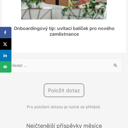
Onboardingový tip: uvítací balíček pro nového
zaměstnance
V
y
h
l
Položit dotaz
e
d
Pro položení dotazu je nutné se přihlásit.
á
v
á
Nejčtenější příspěvky měsíce