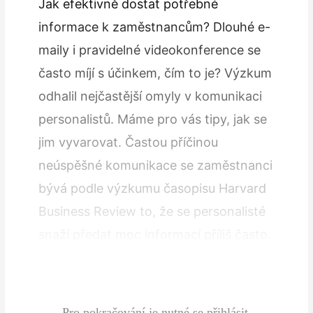
Jak efektivně dostat potřebné
informace k zaměstnancům? Dlouhé e-
maily i pravidelné videokonference se
často míjí s účinkem, čím to je? Výzkum
odhalil nejčastější omyly v komunikaci
personalistů. Máme pro vás tipy, jak se
jim vyvarovat. Častou příčinou
neúspěšné komunikace se zaměstnanci
bývá podle výzkumu časopisu Harvard
Business Review to, že se personalisté
snaží předat moc informací příliš často.
Místo každodenních korporátních e-
mailů nabitých informacemi se…
Pro pokračování je nutné se přihlásit.