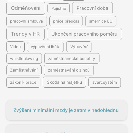
Odměňování
Pracovní doba
Pojistné
pracovní smlouva
práce přesčas
směrnice EU
Trendy v HR
Ukončení pracovního poměru
Video
výpovědní lhůta
Výpověď
whistleblowing
zaměstnanecké benefity
Zaměstnávání
zaměstnávání cizinců
Škoda na majetku
zákoník práce
švarcsystém
Zvýšení minimální mzdy je zatím v nedohlednu