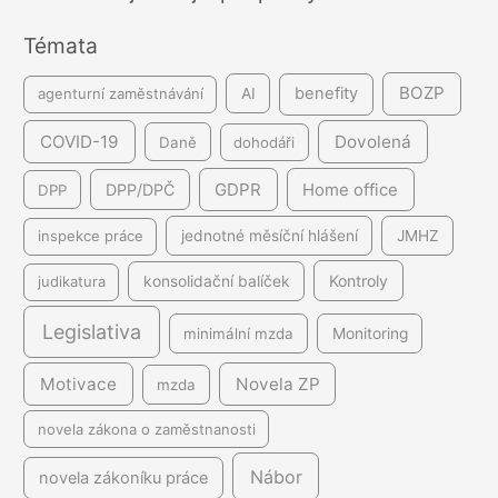
n
Témata
í
BOZP
benefity
agenturní zaměstnávání
AI
COVID-19
Dovolená
Daně
dohodáři
GDPR
DPP/DPČ
Home office
DPP
inspekce práce
jednotné měsíční hlášení
JMHZ
Kontroly
judikatura
konsolidační balíček
Legislativa
minimální mzda
Monitoring
Motivace
Novela ZP
mzda
novela zákona o zaměstnanosti
Nábor
novela zákoníku práce