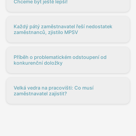
Chceme být ještě lepší!
Každý pátý zaměstnavatel řeší nedostatek
zaměstnanců, zjistilo MPSV
Příběh o problematickém odstoupení od
konkurenční doložky
Velká vedra na pracovišti: Co musí
zaměstnavatel zajistit?