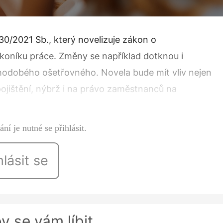
30/2021 Sb., který nove­lizuje zákon o
oníku prá­ce. Změny se například do­tknou i
uhodobého ošetřovného. Novela bude mít vliv nejen
jištění, nýbrž i na právo zaměstnanců na
šetřování a péče o fyzickou osobu Podle §…
ní je nutné se přihlásit.
hlásit se
y se vám líbit