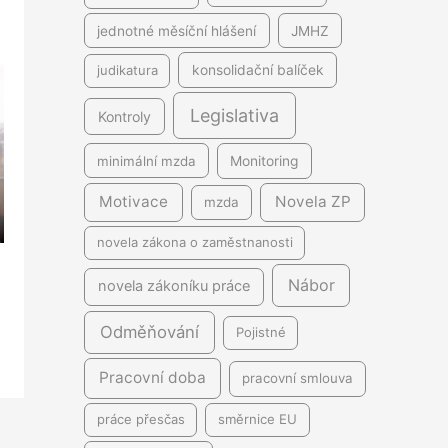
jednotné měsíční hlášení
JMHZ
judikatura
konsolidační balíček
Legislativa
Kontroly
minimální mzda
Monitoring
Motivace
Novela ZP
mzda
novela zákona o zaměstnanosti
Nábor
novela zákoníku práce
Odměňování
Pojistné
Pracovní doba
pracovní smlouva
práce přesčas
směrnice EU