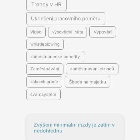
Trendy v HR
Ukončení pracovního poměru
Video
výpovědní lhůta
Výpověď
whistleblowing
zaměstnanecké benefity
Zaměstnávání
zaměstnávání cizinců
Škoda na majetku
zákoník práce
švarcsystém
Zvýšení minimální mzdy je zatím v
nedohlednu