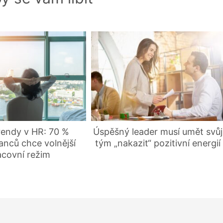
rendy v HR: 70 %
Úspěšný leader musí umět svůj
nců chce volnější
tým „nakazit“ pozitivní energií
acovní režim