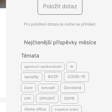
Položit dotaz
e
d
á
Pro položení dotazu je nutné se přihlásit.
v
á
Nejčtenější příspěvky měsíce
n
í
Témata
agenturní zaměstnávání
AI
BOZP
COVID-19
benefity
Dovolená
Daně
dohodáři
GDPR
DPP/DPČ
DPP
Home office
inspekce práce