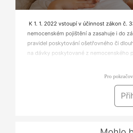
K 1. 1. 2022 vstoupí v účinnost zá­kon č. 3
nemocenském pojištění a zasahuje i do zák
pravidel poskytování ošetřovné­ho či dlo
na dávky poskyto­vané z nemocenského po
pracovní volno při překážkách v práci. O
Pro pokračová
Při
Mohlo b