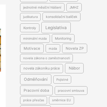
jednotné měsíční hlášení
JMHZ
judikatura
konsolidační balíček
Legislativa
Kontroly
minimální mzda
Monitoring
Motivace
Novela ZP
mzda
novela zákona o zaměstnanosti
Nábor
novela zákoníku práce
Odměňování
Pojistné
Pracovní doba
pracovní smlouva
práce přesčas
směrnice EU