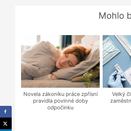
Mohlo b
Novela zákoníku práce zpřísní
Velký č
pravidla povinné doby
zaměstn
odpočinku