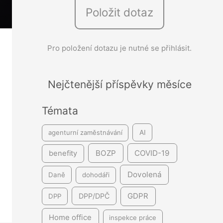
Položit dotaz
e
d
á
Pro položení dotazu je nutné se přihlásit.
v
á
Nejčtenější příspěvky měsíce
n
í
Témata
agenturní zaměstnávání
AI
BOZP
COVID-19
benefity
Dovolená
Daně
dohodáři
GDPR
DPP/DPČ
DPP
Home office
inspekce práce