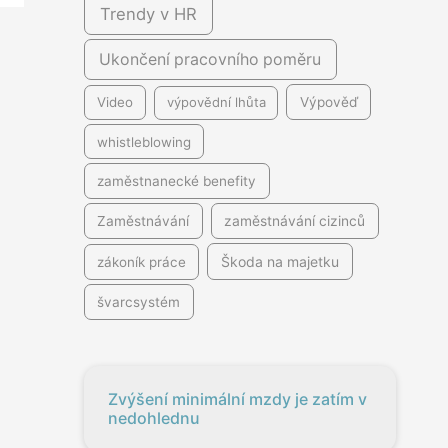
Trendy v HR
Ukončení pracovního poměru
Video
výpovědní lhůta
Výpověď
whistleblowing
zaměstnanecké benefity
Zaměstnávání
zaměstnávání cizinců
Škoda na majetku
zákoník práce
švarcsystém
Zvýšení minimální mzdy je zatím v
nedohlednu