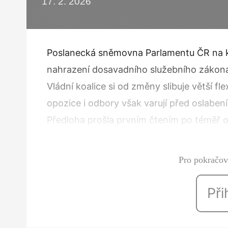
17. 2. 2026
Poslanecká sněmovna Parlamentu ČR na ko
nahrazení dosavadního služebního zákon
Vládní koalice si od změny slibuje větší fle
opozice i odbory však varují před oslabení
Předloha prošla prvním čtením po téměř o
prosadit ani zamítnutí návrhu, ani…
Pro pokračová
Při