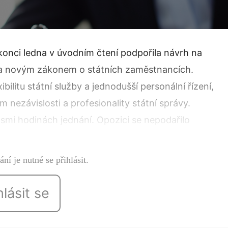
nci ledna v úvodním čtení podpořila návrh na
a novým zákonem o státních zaměstnancích.
xibilitu státní služby a jednodušší personální řízení,
m nezávislosti a profesionality státní správy.
smi hodinách jednání. Opozici se nepodařilo
ní je nutné se přihlásit.
hlásit se