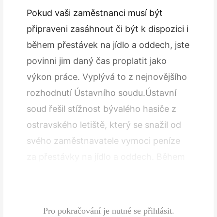
Pokud vaši zaměstnanci musí být
připraveni zasáhnout či být k dispozici i
během přestávek na jídlo a oddech, jste
povinni jim daný čas proplatit jako
výkon práce. Vyplývá to z nejnovějšího
rozhodnutí Ústavního soudu.Ústavní
soud řešil stížnost bývalého hasiče z
ostravského letiště, který se snažil od
svého zaměstnavatele vymoci peníze
za přestávky na jídlo a oddech. Během
těchto přestávek totiž musel být
neustále připraven k…
Pro pokračování je nutné se přihlásit.