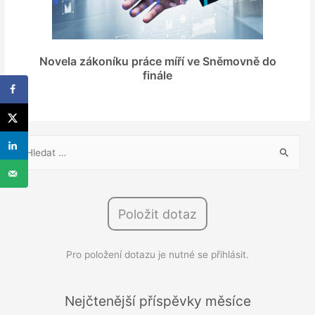
Novela zákoníku práce míří ve Sněmovně do
finále
V
y
h
l
Položit dotaz
e
d
Pro položení dotazu je nutné se přihlásit.
á
v
á
Nejčtenější příspěvky měsíce
n