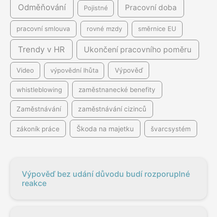
Odměňování
Pracovní doba
Pojistné
pracovní smlouva
rovné mzdy
směrnice EU
Trendy v HR
Ukončení pracovního poměru
Video
výpovědní lhůta
Výpověď
whistleblowing
zaměstnanecké benefity
Zaměstnávání
zaměstnávání cizinců
Škoda na majetku
zákoník práce
švarcsystém
Výpověď bez udání důvodu budí rozporuplné
reakce