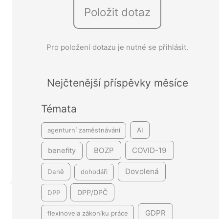
Položit dotaz
e
d
á
Pro položení dotazu je nutné se přihlásit.
v
á
Nejčtenější příspěvky měsíce
n
í
Témata
agenturní zaměstnávání
AI
BOZP
COVID-19
benefity
Dovolená
Daně
dohodáři
DPP/DPČ
DPP
GDPR
flexinovela zákoníku práce