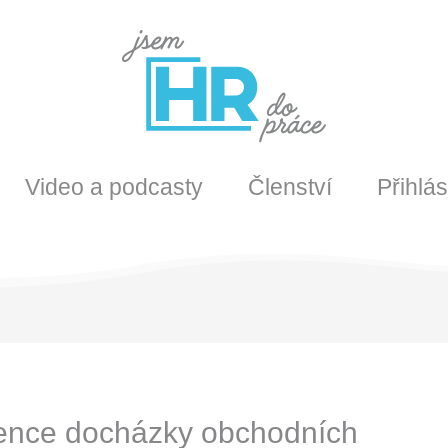
Video a podcasty
Členství
Přihlás
ence docházky obchodních