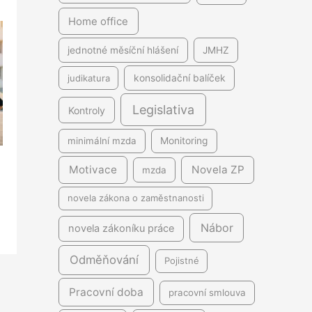
Home office
jednotné měsíční hlášení
JMHZ
judikatura
konsolidační balíček
Legislativa
Kontroly
minimální mzda
Monitoring
Motivace
Novela ZP
mzda
novela zákona o zaměstnanosti
Nábor
novela zákoníku práce
Odměňování
Pojistné
Pracovní doba
pracovní smlouva