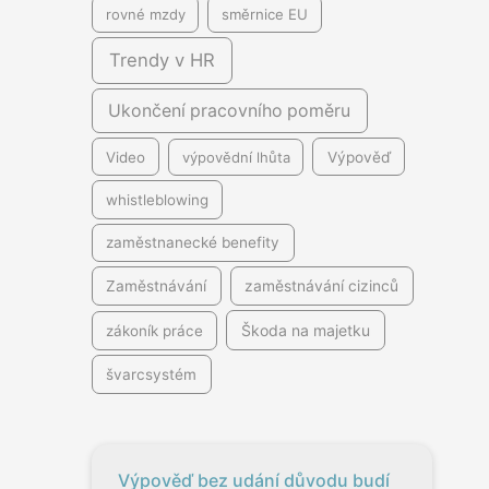
rovné mzdy
směrnice EU
Trendy v HR
Ukončení pracovního poměru
Video
výpovědní lhůta
Výpověď
whistleblowing
zaměstnanecké benefity
Zaměstnávání
zaměstnávání cizinců
Škoda na majetku
zákoník práce
švarcsystém
Výpověď bez udání důvodu budí