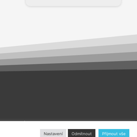
akt
O nás
Nastavení
Odmítnout
Přijmout vše