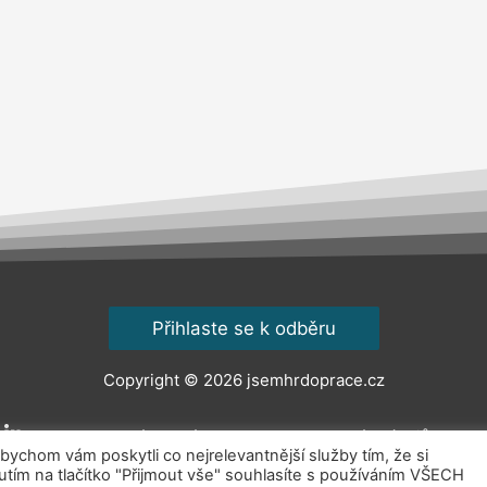
Přihlaste se k odběru
Copyright © 2026
jsemhrdoprace.cz
Obchodní podmínky
Ochrana osobních údajů
Kont
chom vám poskytli co nejrelevantnější služby tím, že si
ím na tlačítko "Přijmout vše" souhlasíte s používáním VŠECH