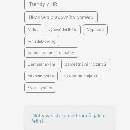
Trendy v HR
Ukončení pracovního poměru
Video
výpovědní lhůta
Výpověď
whistleblowing
zaměstnanecké benefity
Zaměstnávání
zaměstnávání cizinců
Škoda na majetku
zákoník práce
švarcsystém
Dluhy vašich zaměstnanců: jak je
řešit?