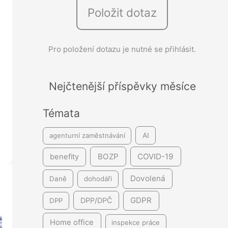
Položit dotaz
e
d
á
Pro položení dotazu je nutné se přihlásit.
v
á
Nejčtenější příspěvky měsíce
n
í
Témata
agenturní zaměstnávání
AI
BOZP
COVID-19
benefity
Dovolená
Daně
dohodáři
GDPR
DPP/DPČ
DPP
Home office
inspekce práce