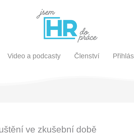
Video a podcasty
Členství
Přihlás
štění ve zkušební době