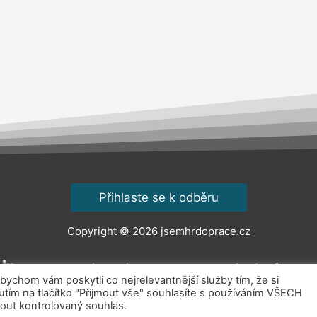
Přihlaste se k odběru
Copyright © 2026
jsemhrdoprace.cz
Obchodní podmínky
Ochrana osobních údajů
Kont
chom vám poskytli co nejrelevantnější služby tím, že si
ím na tlačítko "Přijmout vše" souhlasíte s používáním VŠECH
out kontrolovaný souhlas.