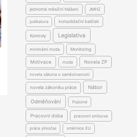
jednotné měsíční hlášení
JMHZ
judikatura
konsolidační balíček
Legislativa
Kontroly
minimální mzda
Monitoring
Motivace
Novela ZP
mzda
novela zákona o zaměstnanosti
Nábor
novela zákoníku práce
Odměňování
Pojistné
Pracovní doba
pracovní smlouva
práce přesčas
směrnice EU