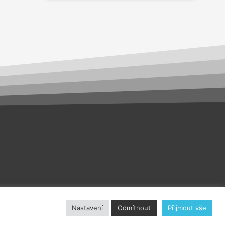
akt
O nás
Nastavení
Odmítnout
Přijmout vše