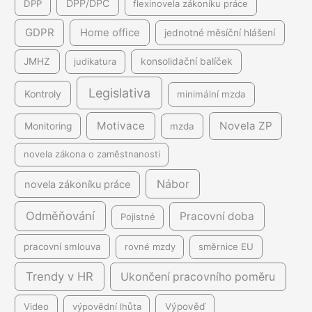
DPP/DPČ
DPP
flexinovela zákoníku práce
GDPR
Home office
jednotné měsíční hlášení
JMHZ
judikatura
konsolidační balíček
Legislativa
Kontroly
minimální mzda
Motivace
Novela ZP
Monitoring
mzda
novela zákona o zaměstnanosti
Nábor
novela zákoníku práce
Odměňování
Pracovní doba
Pojistné
pracovní smlouva
rovné mzdy
směrnice EU
Trendy v HR
Ukončení pracovního poměru
Video
výpovědní lhůta
Výpověď