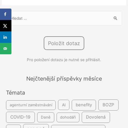
V
y
h
l
Položit dotaz
e
d
Pro položení dotazu je nutné se přihlásit.
á
v
á
Nejčtenější příspěvky měsíce
n
Témata
í
BOZP
benefity
agenturní zaměstnávání
AI
COVID-19
Dovolená
Daně
dohodáři