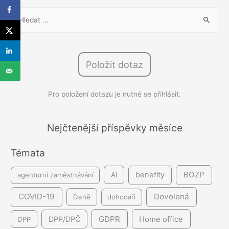
V
y
h
l
Položit dotaz
e
d
Pro položení dotazu je nutné se přihlásit.
á
v
á
Nejčtenější příspěvky měsíce
n
Témata
í
BOZP
benefity
agenturní zaměstnávání
AI
COVID-19
Dovolená
Daně
dohodáři
GDPR
DPP/DPČ
Home office
DPP