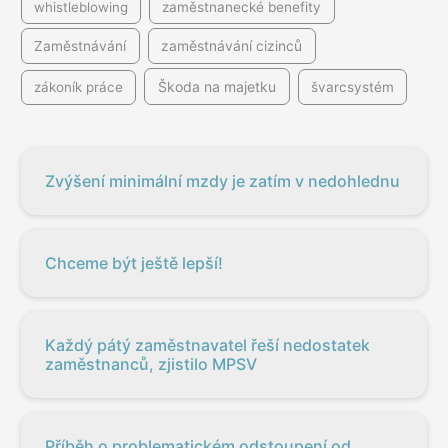
whistleblowing
zaměstnanecké benefity
Zaměstnávání
zaměstnávání cizinců
Škoda na majetku
zákoník práce
švarcsystém
Zvýšení minimální mzdy je zatím v nedohlednu
Chceme být ještě lepší!
Každý pátý zaměstnavatel řeší nedostatek
zaměstnanců, zjistilo MPSV
Příběh o problematickém odstoupení od