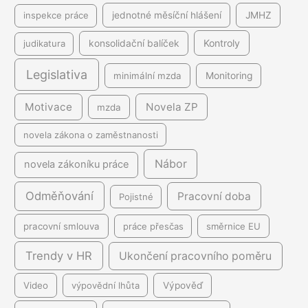
inspekce práce
jednotné měsíční hlášení
JMHZ
Kontroly
judikatura
konsolidační balíček
Legislativa
minimální mzda
Monitoring
Motivace
Novela ZP
mzda
novela zákona o zaměstnanosti
Nábor
novela zákoníku práce
Odměňování
Pracovní doba
Pojistné
pracovní smlouva
práce přesčas
směrnice EU
Trendy v HR
Ukončení pracovního poměru
Video
výpovědní lhůta
Výpověď