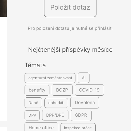
Položit dotaz
e
d
á
Pro položení dotazu je nutné se přihlásit.
v
á
Nejčtenější příspěvky měsíce
n
í
Témata
agenturní zaměstnávání
AI
BOZP
COVID-19
benefity
Dovolená
Daně
dohodáři
GDPR
DPP/DPČ
DPP
Home office
inspekce práce