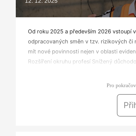
12. 12. 2025
Od roku 2025 a především 2026 vstoupí v
odpracovaných směn v tzv. rizikových či
mít nové povinnosti nejen v oblasti evide
Rozšíření okruhu profesí Snížený důchodo
podnikové hasiče. Nově se od roku 2025 
Pro pokračová
Při