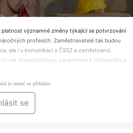
 platnost významné změny týkající se potvrzování
 náročných profesích. Zaměstnavatelé tak budou
nce, ale i v komunikaci s ČSSZ a zaměstnanci.
vý věk dosud platil pro zdravotnické záchranáře a
tato výhoda rozšíří i na zaměstnance…
ní je nutné se přihlásit.
hlásit se