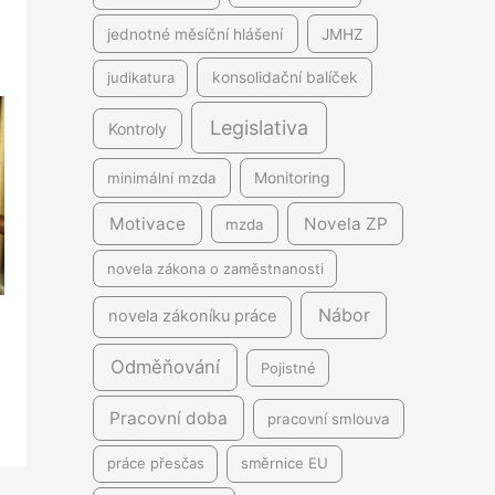
jednotné měsíční hlášení
JMHZ
judikatura
konsolidační balíček
Legislativa
Kontroly
minimální mzda
Monitoring
Motivace
Novela ZP
mzda
novela zákona o zaměstnanosti
Nábor
novela zákoníku práce
Odměňování
Pojistné
Pracovní doba
pracovní smlouva
práce přesčas
směrnice EU