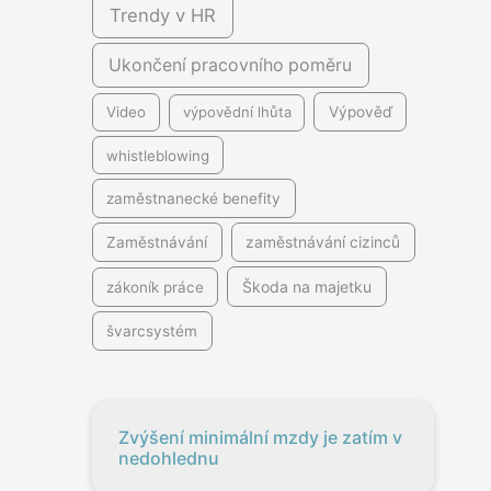
Trendy v HR
Ukončení pracovního poměru
Video
výpovědní lhůta
Výpověď
whistleblowing
zaměstnanecké benefity
Zaměstnávání
zaměstnávání cizinců
Škoda na majetku
zákoník práce
švarcsystém
Zvýšení minimální mzdy je zatím v
nedohlednu