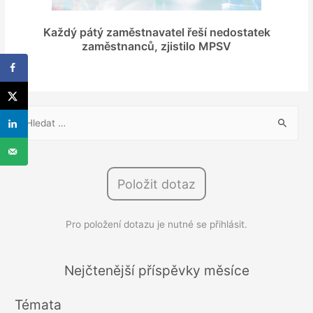
Každý pátý zaměstnavatel řeší nedostatek
zaměstnanců, zjistilo MPSV
V
y
h
l
Položit dotaz
e
d
Pro položení dotazu je nutné se přihlásit.
á
v
á
Nejčtenější příspěvky měsíce
n
Témata
í