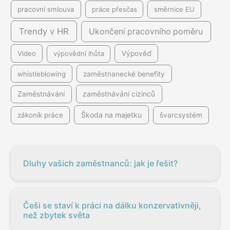
pracovní smlouva
práce přesčas
směrnice EU
Trendy v HR
Ukončení pracovního poměru
Video
výpovědní lhůta
Výpověď
whistleblowing
zaměstnanecké benefity
Zaměstnávání
zaměstnávání cizinců
Škoda na majetku
zákoník práce
švarcsystém
Dluhy vašich zaměstnanců: jak je řešit?
Češi se staví k práci na dálku konzervativněji,
než zbytek světa