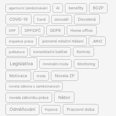
BOZP
benefity
agenturní zaměstnávání
AI
COVID-19
Dovolená
Daně
dohodáři
GDPR
DPP/DPČ
Home office
DPP
inspekce práce
jednotné měsíční hlášení
JMHZ
Kontroly
judikatura
konsolidační balíček
Legislativa
minimální mzda
Monitoring
Motivace
Novela ZP
mzda
novela zákona o zaměstnanosti
Nábor
novela zákoníku práce
Odměňování
Pracovní doba
Pojistné