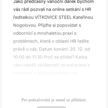
Jako předčasný vánoční dárek bychom
vás rádi pozvali na online setkání s HR
ředitelkou VÍTKOVICE STEEL Kateřinou
Nogolovou. Přijďte si popovídat s
odbornicí s mnohaletou praxí o
problémech, které v oblasti HR řešíte
právě u vás. Datum konání: 20. 12. od
10:00 do 11:30 Proč se přidat? Katka
vám nasdílí zkušenosti ze své praxe a
rozebere, s jakými problémy se
momentálně ve VÍTKOVICE STEEL
potýkají…
Pro pokračování je nutné se přihlásit.