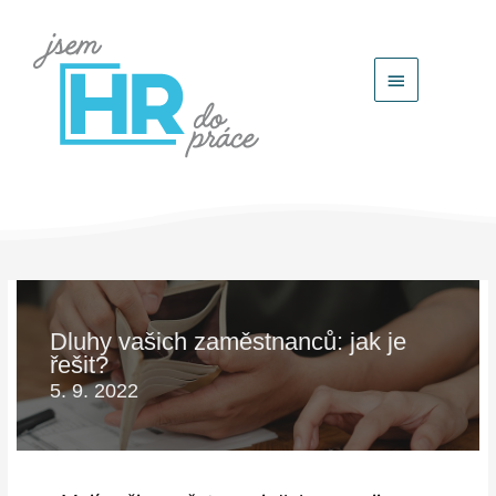
Hlavní
menu
Dluhy vašich zaměstnanců: jak je
řešit?
5. 9. 2022