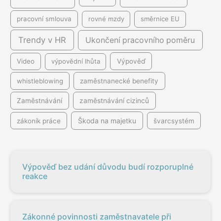
pracovní smlouva
rovné mzdy
směrnice EU
Trendy v HR
Ukončení pracovního poměru
Video
výpovědní lhůta
Výpověď
whistleblowing
zaměstnanecké benefity
Zaměstnávání
zaměstnávání cizinců
Škoda na majetku
zákoník práce
švarcsystém
Výpověď bez udání důvodu budí rozporuplné
reakce
Zákonné povinnosti zaměstnavatele při