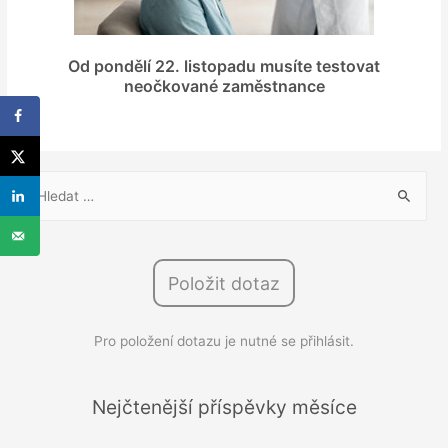
Od pondělí 22. listopadu musíte testovat
neočkované zaměstnance
V
y
h
l
Položit dotaz
e
d
Pro položení dotazu je nutné se přihlásit.
á
v
á
Nejčtenější příspěvky měsíce
n