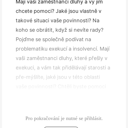
Mají vaši zaměstnanci dluhy a vy jim
chcete pomoci? Jaké jsou vlastně v
takové si­tuaci vaše povinnosti? Na
koho se obrátit, když si nevíte rady?
Pojďme se společně podívat na
problematiku exekucí a insolvencí. Mají
vaši zaměstnanci dluhy, které přešly v
exekuci, a vám tak přidělávají starosti a
pře-mýšlíte, jaké jsou v této oblasti
vaše povinnosti? Chtěli byste pomoci
svému zaměstnanci dluhy vyřešit?
Světlem na…
Pro pokračování je nutné se přihlásit.