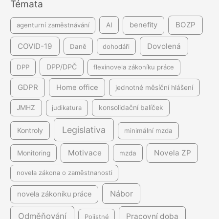
Témata
í
BOZP
benefity
agenturní zaměstnávání
AI
COVID-19
Dovolená
Daně
dohodáři
DPP/DPČ
DPP
flexinovela zákoníku práce
GDPR
Home office
jednotné měsíční hlášení
JMHZ
judikatura
konsolidační balíček
Legislativa
Kontroly
minimální mzda
Motivace
Novela ZP
Monitoring
mzda
novela zákona o zaměstnanosti
Nábor
novela zákoníku práce
Odměňování
Pracovní doba
Pojistné