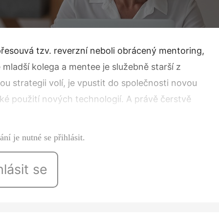
přesouvá tzv. reverzní neboli obrácený mentoring,
mladší kolega a mentee je služebně starší z
 strategii volí, je vpustit do společnosti novou
aké použití nových technologií. A právě čerstvě
vat správnou vzpruhu pro celý tým či…
ní je nutné se přihlásit.
hlásit se