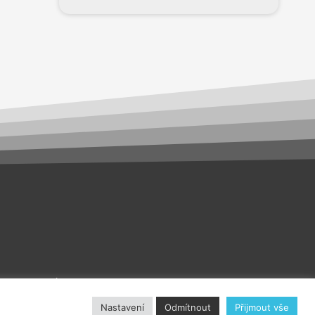
akt
O nás
Nastavení
Odmítnout
Přijmout vše