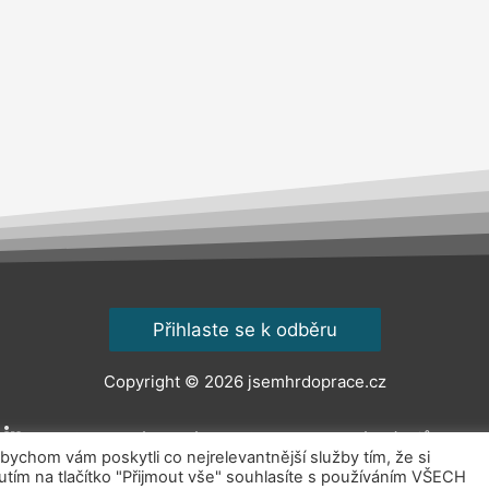
Přihlaste se k odběru
Copyright © 2026
jsemhrdoprace.cz
Obchodní podmínky
Ochrana osobních údajů
Kont
chom vám poskytli co nejrelevantnější služby tím, že si
ím na tlačítko "Přijmout vše" souhlasíte s používáním VŠECH