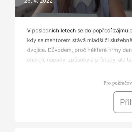
26. 4. 2022
V posledních letech se do popředí zájmu 
kdy se mentorem stává mladší či služebně 
dvojice. Důvodem, proč některé firmy danou
energii, nápady, způsoby a přístupy, ale t
příchozí kolegové mohou často představo
Pro pokračová
Při