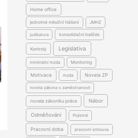
Home office
jednotné měsíční hlášení
JMHZ
judikatura
konsolidační balíček
Legislativa
Kontroly
minimální mzda
Monitoring
Motivace
Novela ZP
mzda
novela zákona o zaměstnanosti
Nábor
novela zákoníku práce
Odměňování
Pojistné
Pracovní doba
pracovní smlouva