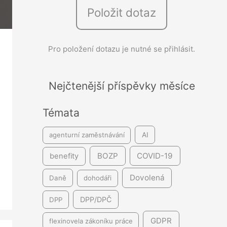
Položit dotaz
e
d
á
Pro položení dotazu je nutné se přihlásit.
v
á
Nejčtenější příspěvky měsíce
n
í
Témata
agenturní zaměstnávání
AI
BOZP
COVID-19
benefity
Dovolená
Daně
dohodáři
DPP/DPČ
DPP
GDPR
flexinovela zákoníku práce