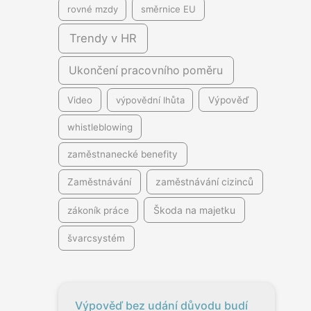
rovné mzdy
směrnice EU
Trendy v HR
Ukončení pracovního poměru
Video
výpovědní lhůta
Výpověď
whistleblowing
zaměstnanecké benefity
Zaměstnávání
zaměstnávání cizinců
Škoda na majetku
zákoník práce
švarcsystém
Výpověď bez udání důvodu budí