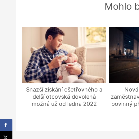
Mohlo b
Snazší získání ošetřovného a
Nová
delší otcovská dovolená
zaměstnav
možná už od ledna 2022
povinný př