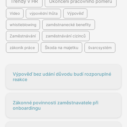
Trendy v HR
Ukončení pracovního poměru
Video
výpovědní lhůta
Výpověď
whistleblowing
zaměstnanecké benefity
Zaměstnávání
zaměstnávání cizinců
Škoda na majetku
zákoník práce
švarcsystém
Výpověď bez udání důvodu budí rozporuplné
reakce
Zákonné povinnosti zaměstnavatele při
onboardingu