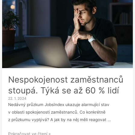
Nespokojenost zaměstnanců
stoupá. Týká se až 60 % lidí
22. 1. 2024
Nedávný průzkum JobsIndex ukazuje alarmující stav
v oblasti spokojenosti zaměstnanců. Co konkrétně
z průzkumu vyplývá? A jak by na něj měli reagovat …
Nespokojenost
Pokračovat ve čtení »