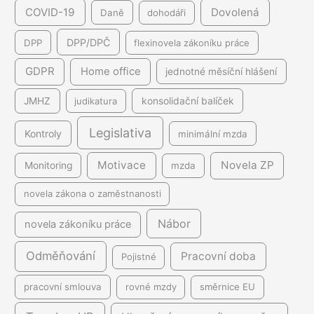
COVID-19
Dovolená
Daně
dohodáři
DPP/DPČ
DPP
flexinovela zákoníku práce
GDPR
Home office
jednotné měsíční hlášení
JMHZ
judikatura
konsolidační balíček
Legislativa
Kontroly
minimální mzda
Motivace
Novela ZP
Monitoring
mzda
novela zákona o zaměstnanosti
Nábor
novela zákoníku práce
Odměňování
Pracovní doba
Pojistné
pracovní smlouva
rovné mzdy
směrnice EU