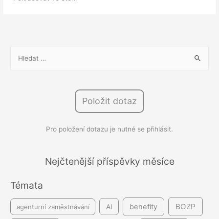
zaměstnanců
stoupá.
Týká
se
V
až
y
60
h
%
l
lidí
Položit dotaz
e
d
Pro položení dotazu je nutné se přihlásit.
á
v
á
Nejčtenější příspěvky měsíce
n
Témata
í
BOZP
benefity
agenturní zaměstnávání
AI