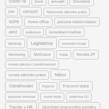
COVID-19
Dovolená
Daně
dohodáři
DPP/DPČ
DPP
flexinovela zákoníku práce
GDPR
Home office
jednotné měsíční hlášení
JMHZ
judikatura
konsolidační balíček
Legislativa
Kontroly
minimální mzda
Motivace
Novela ZP
Monitoring
mzda
novela zákona o zaměstnanosti
Nábor
novela zákoníku práce
Odměňování
Pracovní doba
Pojistné
pracovní smlouva
rovné mzdy
směrnice EU
Trendy v HR
Ukončení pracovního poměru