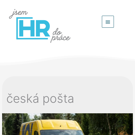
Hlavní
menu
česká pošta