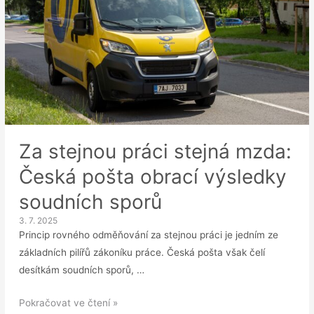
Za stejnou práci stejná mzda:
Česká pošta obrací výsledky
soudních sporů
3. 7. 2025
Princip rovného odměňování za stejnou práci je jedním ze
základních pilířů zákoníku práce. Česká pošta však čelí
desítkám soudních sporů, …
Za
Pokračovat ve čtení »