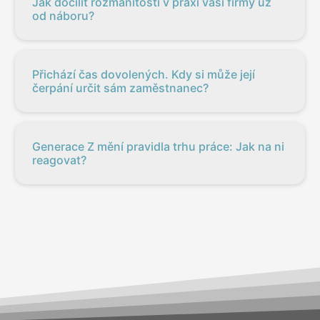
Jak docílit rozmanitosti v praxi vaší firmy už
od náboru?
Přichází čas dovolených. Kdy si může její
čerpání určit sám zaměstnanec?
Generace Z mění pravidla trhu práce: Jak na ni
reagovat?