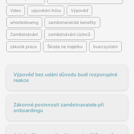
Video
výpovědní lhůta
Výpověď
whistleblowing
zaměstnanecké benefity
Zaměstnávání
zaměstnávání cizinců
Škoda na majetku
zákoník práce
švarcsystém
Výpověď bez udání důvodu budí rozporuplné
reakce
Zákonné povinnosti zaměstnavatele při
onboardingu