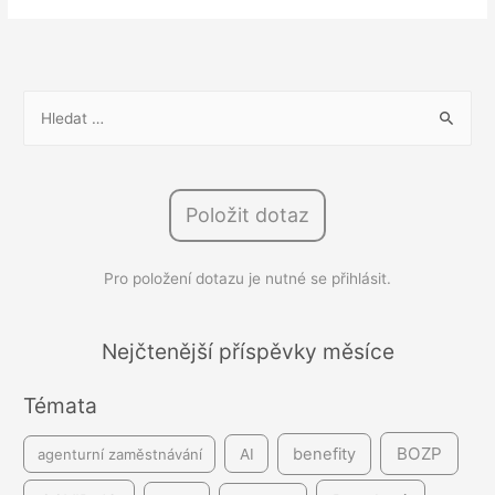
stejnou
práci
stejná
mzda:
V
Česká
y
pošta
h
obrací
l
výsledky
Položit dotaz
e
soudních
d
sporů
Pro položení dotazu je nutné se přihlásit.
á
v
á
Nejčtenější příspěvky měsíce
n
Témata
í
BOZP
benefity
agenturní zaměstnávání
AI