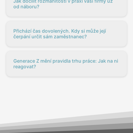
Jak docílit rozmanitosti v praxi vaší firmy už
od náboru?
Přichází čas dovolených. Kdy si může její
čerpání určit sám zaměstnanec?
Generace Z mění pravidla trhu práce: Jak na ni
reagovat?