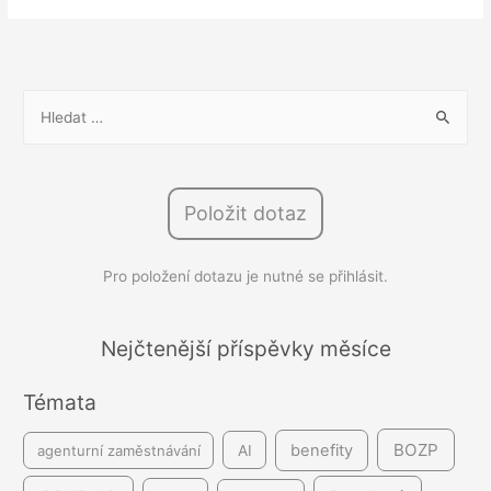
už
nestačí,
roste
význam
V
vztahů,
y
zdraví
h
a
l
benefitů
Položit dotaz
e
d
Pro položení dotazu je nutné se přihlásit.
á
v
á
Nejčtenější příspěvky měsíce
n
Témata
í
BOZP
benefity
agenturní zaměstnávání
AI