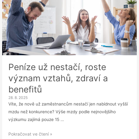
Peníze už nestačí, roste
význam vztahů, zdraví a
benefitů
28. 8. 2025
Víte, že nově už zaměstnancům nestačí jen nabídnout vyšší
mzdu než konkurence? Výše mzdy podle nejnovějšího
výzkumu zajímá pouze 15 …
Peníze
Pokračovat ve čtení »