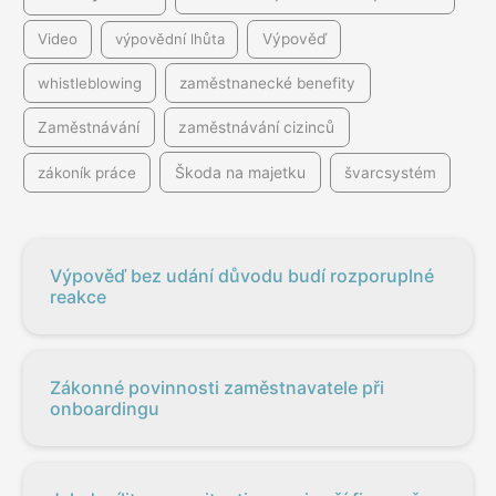
Video
výpovědní lhůta
Výpověď
whistleblowing
zaměstnanecké benefity
Zaměstnávání
zaměstnávání cizinců
Škoda na majetku
zákoník práce
švarcsystém
Výpověď bez udání důvodu budí rozporuplné
reakce
Zákonné povinnosti zaměstnavatele při
onboardingu