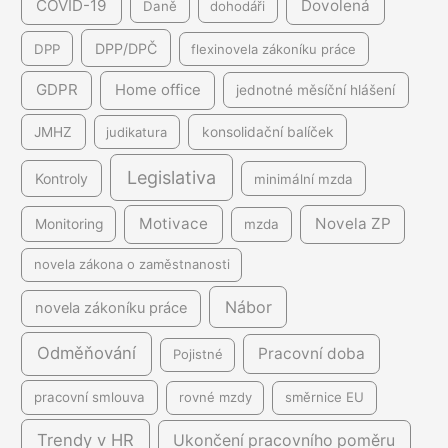
COVID-19
Dovolená
Daně
dohodáři
DPP/DPČ
DPP
flexinovela zákoníku práce
GDPR
Home office
jednotné měsíční hlášení
JMHZ
judikatura
konsolidační balíček
Legislativa
Kontroly
minimální mzda
Motivace
Novela ZP
Monitoring
mzda
novela zákona o zaměstnanosti
Nábor
novela zákoníku práce
Odměňování
Pracovní doba
Pojistné
pracovní smlouva
rovné mzdy
směrnice EU
Trendy v HR
Ukončení pracovního poměru