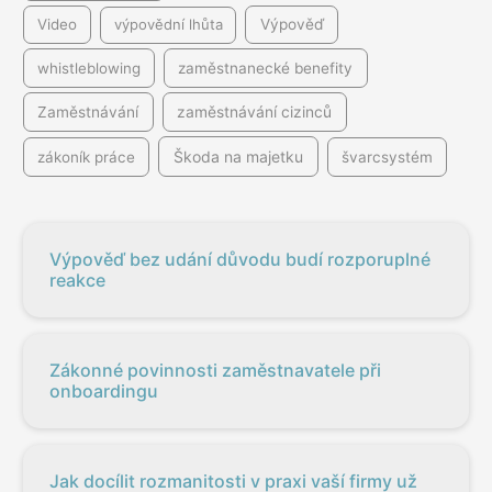
Video
výpovědní lhůta
Výpověď
whistleblowing
zaměstnanecké benefity
Zaměstnávání
zaměstnávání cizinců
Škoda na majetku
zákoník práce
švarcsystém
Výpověď bez udání důvodu budí rozporuplné
reakce
Zákonné povinnosti zaměstnavatele při
onboardingu
Jak docílit rozmanitosti v praxi vaší firmy už