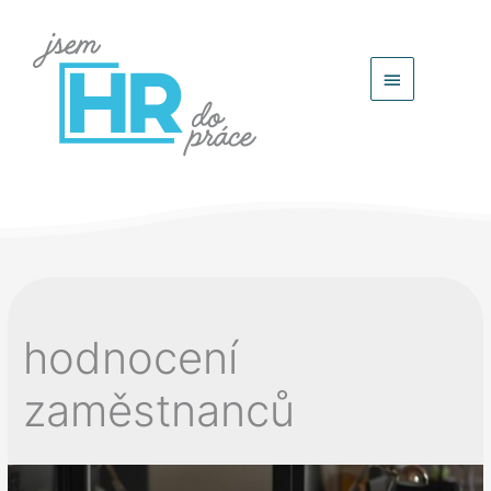
Hlavní
menu
hodnocení
zaměstnanců