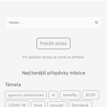
=
čas
na
V
hodnocení
y
zaměstnanců
h
l
Položit dotaz
e
d
Pro položení dotazu je nutné se přihlásit.
á
v
á
Nejčtenější příspěvky měsíce
n
Témata
í
BOZP
benefity
agenturní zaměstnávání
AI
COVID-19
Dovolená
Daně
dohodáři