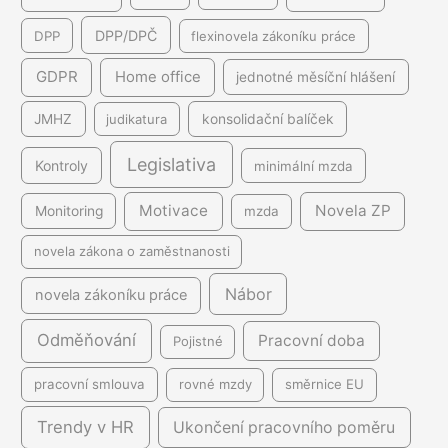
DPP/DPČ
DPP
flexinovela zákoníku práce
GDPR
Home office
jednotné měsíční hlášení
JMHZ
judikatura
konsolidační balíček
Legislativa
Kontroly
minimální mzda
Motivace
Novela ZP
Monitoring
mzda
novela zákona o zaměstnanosti
Nábor
novela zákoníku práce
Odměňování
Pracovní doba
Pojistné
pracovní smlouva
rovné mzdy
směrnice EU
Trendy v HR
Ukončení pracovního poměru