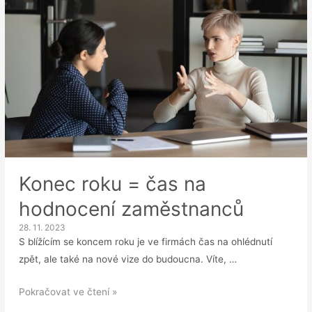
Konec roku = čas na
hodnocení zaměstnanců
28. 11. 2023
S blížícím se koncem roku je ve firmách čas na ohlédnutí
zpět, ale také na nové vize do budoucna. Víte, …
Konec
Pokračovat ve čtení »
roku