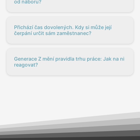
od náboru?
Přichází čas dovolených. Kdy si může její
čerpání určit sám zaměstnanec?
Generace Z mění pravidla trhu práce: Jak na ni
reagovat?