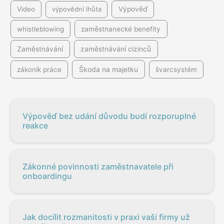
Video
výpovědní lhůta
Výpověď
whistleblowing
zaměstnanecké benefity
Zaměstnávání
zaměstnávání cizinců
Škoda na majetku
zákoník práce
švarcsystém
Výpověď bez udání důvodu budí rozporuplné
reakce
Zákonné povinnosti zaměstnavatele při
onboardingu
Jak docílit rozmanitosti v praxi vaší firmy už