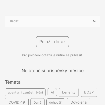
zaměstnanců:
Co
lidi
V
tvrdí,
y
že
h
chtějí
l
vs.
Položit dotaz
e
co
d
opravdu
Pro položení dotazu je nutné se přihlásit.
á
chtějí
v
á
Nejčtenější příspěvky měsíce
n
Témata
í
BOZP
benefity
agenturní zaměstnávání
AI
COVID-19
Dovolená
Daně
dohodáři