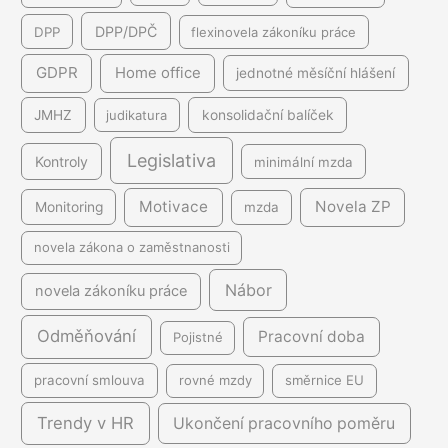
DPP/DPČ
DPP
flexinovela zákoníku práce
GDPR
Home office
jednotné měsíční hlášení
JMHZ
judikatura
konsolidační balíček
Legislativa
Kontroly
minimální mzda
Motivace
Novela ZP
Monitoring
mzda
novela zákona o zaměstnanosti
Nábor
novela zákoníku práce
Odměňování
Pracovní doba
Pojistné
pracovní smlouva
rovné mzdy
směrnice EU
Trendy v HR
Ukončení pracovního poměru