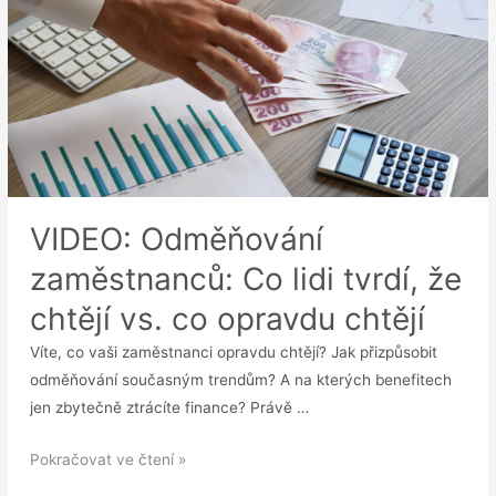
VIDEO: Odměňování
zaměstnanců: Co lidi tvrdí, že
chtějí vs. co opravdu chtějí
Víte, co vaši zaměstnanci opravdu chtějí? Jak přizpůsobit
odměňování současným trendům? A na kterých benefitech
jen zbytečně ztrácíte finance? Právě …
VIDEO:
Pokračovat ve čtení »
Odměňování