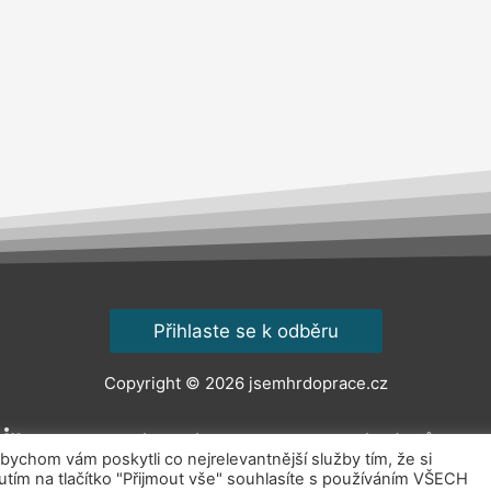
Přihlaste se k odběru
Copyright © 2026
jsemhrdoprace.cz
Obchodní podmínky
Ochrana osobních údajů
Kont
chom vám poskytli co nejrelevantnější služby tím, že si
ím na tlačítko "Přijmout vše" souhlasíte s používáním VŠECH