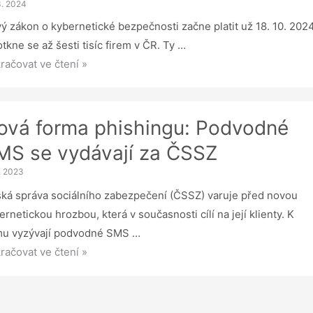
e
3. 2024
ý zákon o kybernetické bezpečnosti začne platit už 18. 10. 202
otkne se až šesti tisíc firem v ČR. Ty …
ý
račovat ve čtení »
on
erbezpečnosti
ová forma phishingu: Podvodné
náší
MS se vydávají za ČSSZ
ou
9. 2023
vu
ká správa sociálního zabezpečení (ČSSZ) varuje před novou
ernetickou hrozbou, která v současnosti cílí na její klienty. K
sonalisty
u vyzývají podvodné SMS …
á
račovat ve čtení »
ma
shingu:
vodné