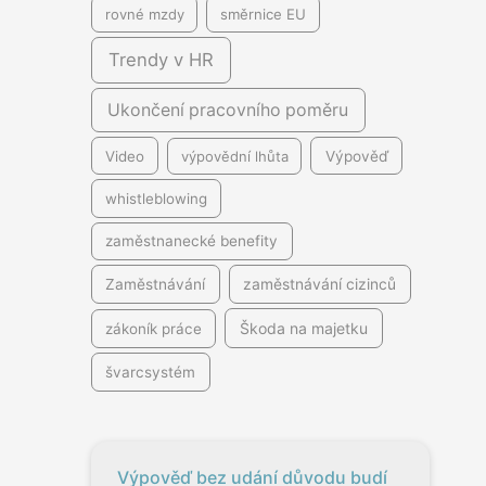
rovné mzdy
směrnice EU
Trendy v HR
Ukončení pracovního poměru
Video
výpovědní lhůta
Výpověď
whistleblowing
zaměstnanecké benefity
Zaměstnávání
zaměstnávání cizinců
Škoda na majetku
zákoník práce
švarcsystém
Výpověď bez udání důvodu budí