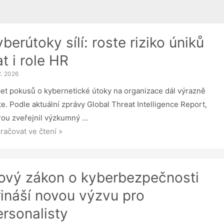
berútoky sílí: roste riziko úniků
t i role HR
2. 2026
et pokusů o kybernetické útoky na organizace dál výrazně
te. Podle aktuální zprávy Global Threat Intelligence Report,
rou zveřejnil výzkumný …
erútoky
račovat ve čtení »
te
ko
ový zákon o kyberbezpečnosti
ků
řináší novou výzvu pro
ersonalisty