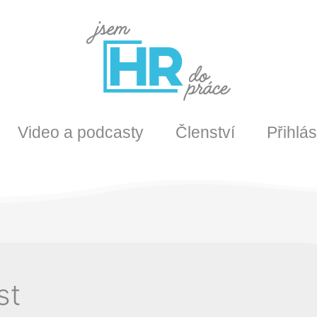
Video a podcasty
Členství
Přihlás
st