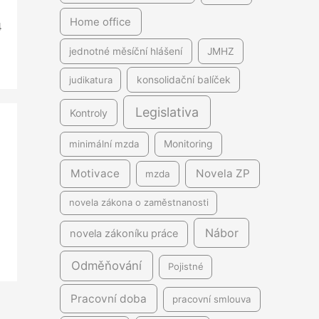
Home office
4
jednotné měsíční hlášení
JMHZ
judikatura
konsolidační balíček
Legislativa
Kontroly
minimální mzda
Monitoring
Motivace
Novela ZP
mzda
novela zákona o zaměstnanosti
Nábor
novela zákoníku práce
Odměňování
Pojistné
Pracovní doba
pracovní smlouva