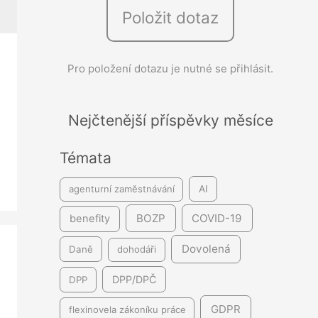
Položit dotaz
e
d
á
Pro položení dotazu je nutné se přihlásit.
v
á
Nejčtenější příspěvky měsíce
n
í
Témata
agenturní zaměstnávání
AI
BOZP
COVID-19
benefity
Dovolená
Daně
dohodáři
DPP/DPČ
DPP
GDPR
flexinovela zákoníku práce