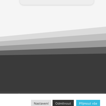
akt
O nás
Nastavení
Odmítnout
Přijmout vše