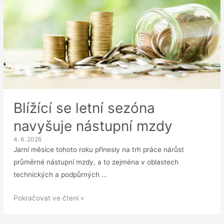
Blížící se letní sezóna
navyšuje nástupní mzdy
4. 6. 2026
Jarní měsíce tohoto roku přinesly na trh práce nárůst
průměrné nástupní mzdy, a to zejména v oblastech
technických a podpůrných …
Blížící
Pokračovat ve čtení »
se
letní