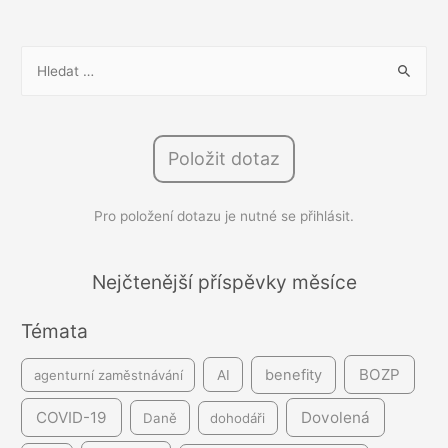
sezóna
navyšuje
V
nástupní
y
mzdy
h
l
Položit dotaz
e
d
Pro položení dotazu je nutné se přihlásit.
á
v
á
Nejčtenější příspěvky měsíce
n
Témata
í
BOZP
benefity
agenturní zaměstnávání
AI
COVID-19
Dovolená
Daně
dohodáři