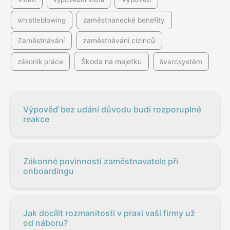
whistleblowing
zaměstnanecké benefity
Zaměstnávání
zaměstnávání cizinců
Škoda na majetku
zákoník práce
švarcsystém
Výpověď bez udání důvodu budí rozporuplné
reakce
Zákonné povinnosti zaměstnavatele při
onboardingu
Jak docílit rozmanitosti v praxi vaší firmy už
od náboru?