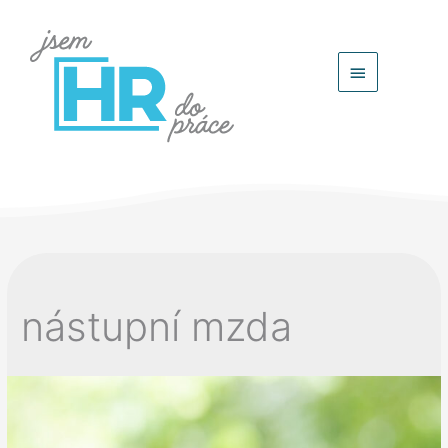
Hlavní
menu
nástupní mzda