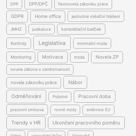
DPP/DPČ
DPP
flexinovela zákoníku práce
GDPR
Home office
jednotné měsíční hlášení
JMHZ
judikatura
konsolidační balíček
Legislativa
Kontroly
minimální mzda
Motivace
Novela ZP
Monitoring
mzda
novela zákona o zaměstnanosti
Nábor
novela zákoníku práce
Odměňování
Pracovní doba
Pojistné
pracovní smlouva
rovné mzdy
směrnice EU
Trendy v HR
Ukončení pracovního poměru
Video
výpovědní lhůta
Výpověď