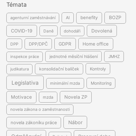
Témata
í
BOZP
benefity
agenturní zaměstnávání
AI
COVID-19
Dovolená
Daně
dohodáři
GDPR
DPP/DPČ
Home office
DPP
inspekce práce
jednotné měsíční hlášení
JMHZ
Kontroly
judikatura
konsolidační balíček
Legislativa
minimální mzda
Monitoring
Motivace
Novela ZP
mzda
novela zákona o zaměstnanosti
Nábor
novela zákoníku práce