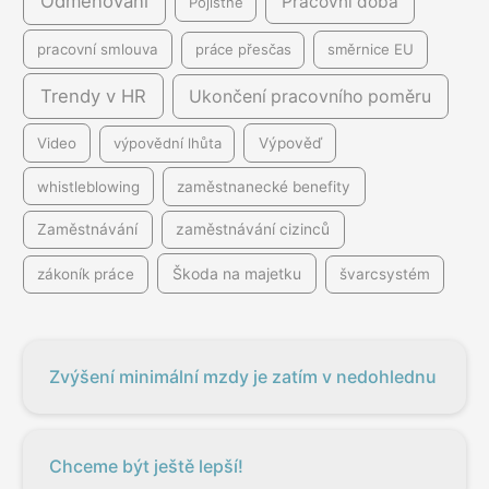
Odměňování
Pracovní doba
Pojistné
pracovní smlouva
práce přesčas
směrnice EU
Trendy v HR
Ukončení pracovního poměru
Video
výpovědní lhůta
Výpověď
whistleblowing
zaměstnanecké benefity
Zaměstnávání
zaměstnávání cizinců
Škoda na majetku
zákoník práce
švarcsystém
Zvýšení minimální mzdy je zatím v nedohlednu
Chceme být ještě lepší!