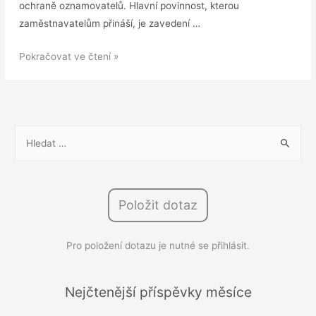
ochraně oznamovatelů. Hlavní povinnost, kterou
zaměstnavatelům přináší, je zavedení …
Ode
Pokračovat ve čtení »
dneška
máte
povinnost
zavést
V
oznamovací
y
systém
h
l
Položit dotaz
e
d
Pro položení dotazu je nutné se přihlásit.
á
v
á
Nejčtenější příspěvky měsíce
n