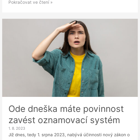
Whistleblowing
Pokračovat ve čtení »
ve
skupinách:
Můžete
oznamovací
systém
sdílet?
Ode dneška máte povinnost
zavést oznamovací systém
1. 8. 2023
Již dnes, tedy 1. srpna 2023, nabývá účinnosti nový zákon o