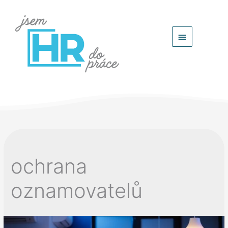
Hlavní
menu
ochrana
oznamovatelů