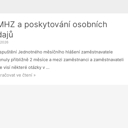
MHZ a poskytování osobních
dajů
. 2026
spuštění Jednotného měsíčního hlášení zaměstnavatele
ynuly přibližně 2 měsíce a mezi zaměstnanci a zaměstnavateli
le visí některé otázky v …
HZ
račovat ve čtení »
kytování
bních
jů