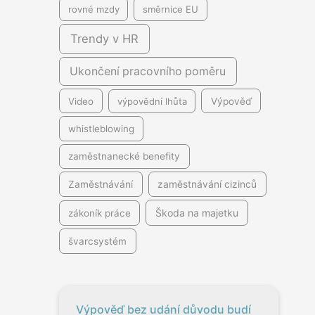
rovné mzdy
směrnice EU
Trendy v HR
Ukončení pracovního poměru
Video
výpovědní lhůta
Výpověď
whistleblowing
zaměstnanecké benefity
Zaměstnávání
zaměstnávání cizinců
Škoda na majetku
zákoník práce
švarcsystém
Výpověď bez udání důvodu budí