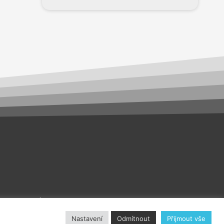
akt
O nás
Nastavení
Odmítnout
Přijmout vše