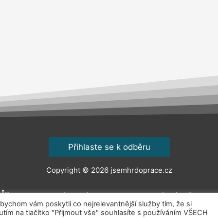
Přihlaste se k odběru
Copyright © 2026
jsemhrdoprace.cz
Obchodní podmínky
Ochrana osobních údajů
Kont
chom vám poskytli co nejrelevantnější služby tím, že si
ím na tlačítko "Přijmout vše" souhlasíte s používáním VŠECH