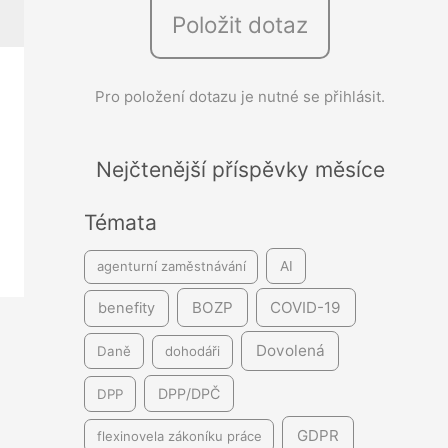
Položit dotaz
e
d
á
Pro položení dotazu je nutné se přihlásit.
v
á
Nejčtenější příspěvky měsíce
n
í
Témata
agenturní zaměstnávání
AI
BOZP
COVID-19
benefity
Dovolená
Daně
dohodáři
DPP/DPČ
DPP
GDPR
flexinovela zákoníku práce