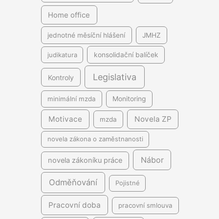
Home office
jednotné měsíční hlášení
JMHZ
judikatura
konsolidační balíček
Legislativa
Kontroly
minimální mzda
Monitoring
Motivace
Novela ZP
mzda
novela zákona o zaměstnanosti
Nábor
novela zákoníku práce
Odměňování
Pojistné
Pracovní doba
pracovní smlouva