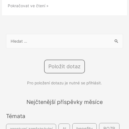
Nová
Pokračovat ve čtení »
povinnost
pro
zaměstnavatele
od
V
roku
y
2026:
h
povinný
l
příspěvek
Položit dotaz
e
při
d
rizikové
Pro položení dotazu je nutné se přihlásit.
á
práci
v
á
Nejčtenější příspěvky měsíce
n
Témata
í
BOZP
benefity
agenturní zaměstnávání
AI