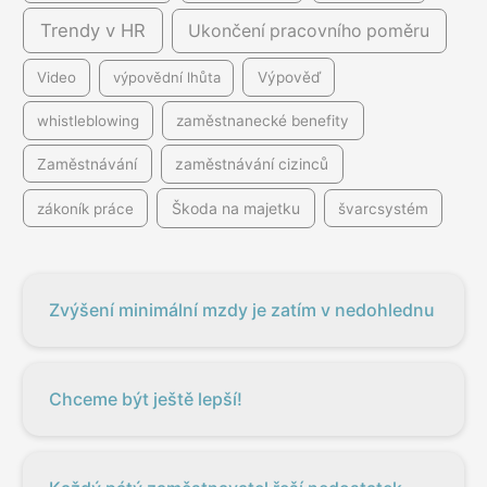
Trendy v HR
Ukončení pracovního poměru
Video
výpovědní lhůta
Výpověď
whistleblowing
zaměstnanecké benefity
Zaměstnávání
zaměstnávání cizinců
Škoda na majetku
zákoník práce
švarcsystém
Zvýšení minimální mzdy je zatím v nedohlednu
Chceme být ještě lepší!