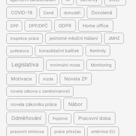
COVID-19
Dovolená
Daně
dohodáři
GDPR
DPP/DPČ
Home office
DPP
inspekce práce
jednotné měsíční hlášení
JMHZ
Kontroly
judikatura
konsolidační balíček
Legislativa
minimální mzda
Monitoring
Motivace
Novela ZP
mzda
novela zákona o zaměstnanosti
Nábor
novela zákoníku práce
Odměňování
Pracovní doba
Pojistné
pracovní smlouva
práce přesčas
směrnice EU