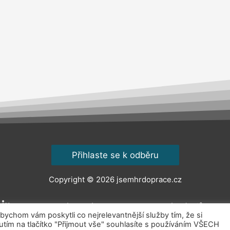
Přihlaste se k odběru
Copyright © 2026
jsemhrdoprace.cz
Obchodní podmínky
Ochrana osobních údajů
Kont
chom vám poskytli co nejrelevantnější služby tím, že si
ím na tlačítko "Přijmout vše" souhlasíte s používáním VŠECH