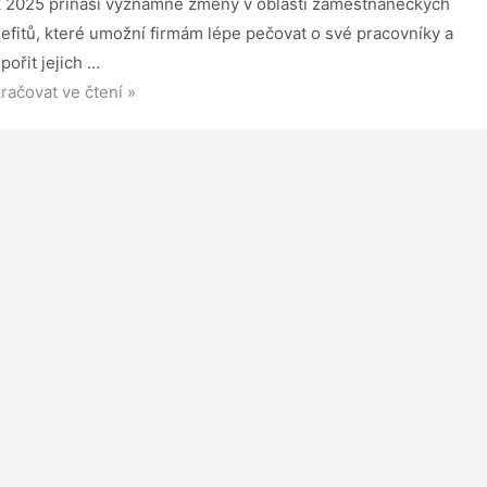
 2025 přináší významné změny v oblasti zaměstnaneckých
efitů, které umožní firmám lépe pečovat o své pracovníky a
pořit jejich …
ný
račovat ve čtení »
aví
ěstnanců
é
efity
u
5