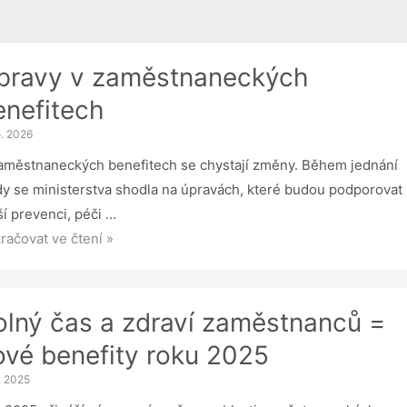
pravy v zaměstnaneckých
enefitech
5. 2026
aměstnaneckých benefitech se chystají změny. Během jednání
dy se ministerstva shodla na úpravách, které budou podporovat
ší prevenci, péči …
avy
račovat ve čtení »
ěstnaneckých
efitech
olný čas a zdraví zaměstnanců =
ové benefity roku 2025
1. 2025