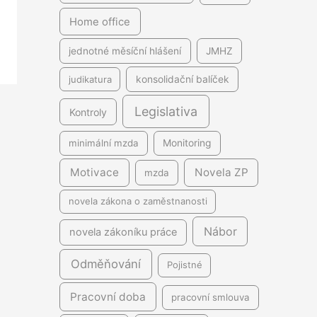
Home office
jednotné měsíční hlášení
JMHZ
judikatura
konsolidační balíček
Legislativa
Kontroly
minimální mzda
Monitoring
Motivace
Novela ZP
mzda
novela zákona o zaměstnanosti
Nábor
novela zákoníku práce
Odměňování
Pojistné
Pracovní doba
pracovní smlouva