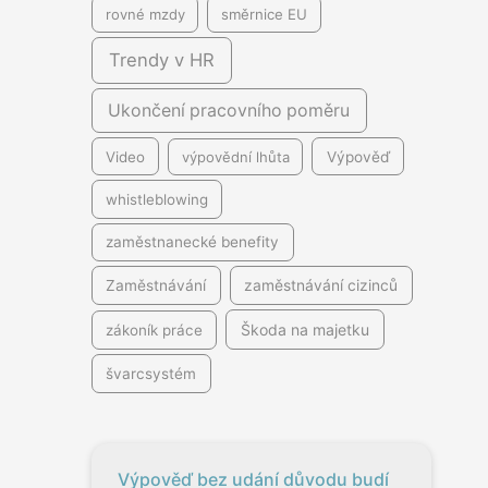
rovné mzdy
směrnice EU
Trendy v HR
Ukončení pracovního poměru
Video
výpovědní lhůta
Výpověď
whistleblowing
zaměstnanecké benefity
Zaměstnávání
zaměstnávání cizinců
Škoda na majetku
zákoník práce
švarcsystém
Výpověď bez udání důvodu budí