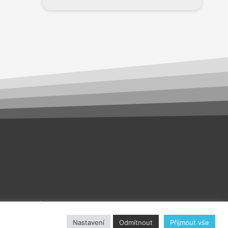
akt
O nás
Nastavení
Odmítnout
Přijmout vše