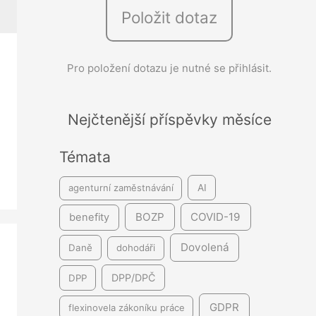
Položit dotaz
e
d
á
Pro položení dotazu je nutné se přihlásit.
v
á
Nejčtenější příspěvky měsíce
n
í
Témata
agenturní zaměstnávání
AI
BOZP
COVID-19
benefity
Dovolená
Daně
dohodáři
DPP/DPČ
DPP
GDPR
flexinovela zákoníku práce