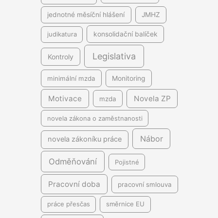
jednotné měsíční hlášení
JMHZ
judikatura
konsolidační balíček
Legislativa
Kontroly
minimální mzda
Monitoring
Motivace
Novela ZP
mzda
novela zákona o zaměstnanosti
Nábor
novela zákoníku práce
Odměňování
Pojistné
Pracovní doba
pracovní smlouva
práce přesčas
směrnice EU