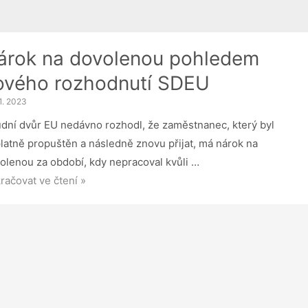
árok na dovolenou pohledem
ového rozhodnutí SDEU
11. 2023
dní dvůr EU nedávno rozhodl, že zaměstnanec, který byl
latně propuštěn a následně znovu přijat, má nárok na
olenou za období, kdy nepracoval kvůli …
ok
račovat ve čtení »
olenou
ledem
ého
hodnutí
EU