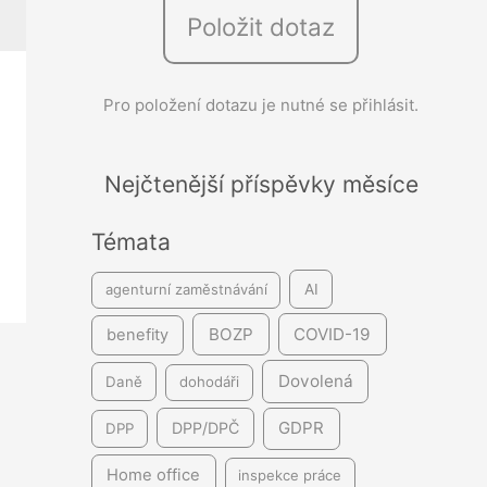
Položit dotaz
e
d
á
Pro položení dotazu je nutné se přihlásit.
v
á
Nejčtenější příspěvky měsíce
n
í
Témata
agenturní zaměstnávání
AI
BOZP
COVID-19
benefity
Dovolená
Daně
dohodáři
GDPR
DPP/DPČ
DPP
Home office
inspekce práce