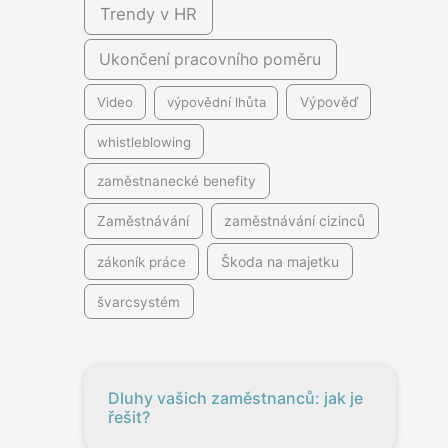
Trendy v HR
Ukončení pracovního poměru
Video
výpovědní lhůta
Výpověď
whistleblowing
zaměstnanecké benefity
Zaměstnávání
zaměstnávání cizinců
Škoda na majetku
zákoník práce
švarcsystém
Dluhy vašich zaměstnanců: jak je
řešit?