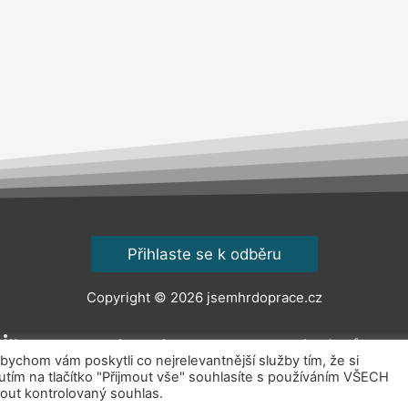
Přihlaste se k odběru
Copyright © 2026
jsemhrdoprace.cz
Obchodní podmínky
Ochrana osobních údajů
Kont
chom vám poskytli co nejrelevantnější služby tím, že si
ím na tlačítko "Přijmout vše" souhlasíte s používáním VŠECH
out kontrolovaný souhlas.