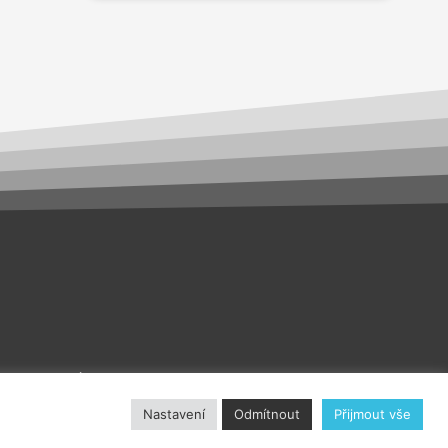
akt
O nás
Nastavení
Odmítnout
Přijmout vše