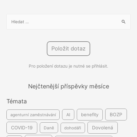
sezóna
navyšuje
V
nástupní
y
mzdy
h
l
Položit dotaz
e
d
Pro položení dotazu je nutné se přihlásit.
á
v
á
Nejčtenější příspěvky měsíce
n
Témata
í
BOZP
benefity
agenturní zaměstnávání
AI
COVID-19
Dovolená
Daně
dohodáři