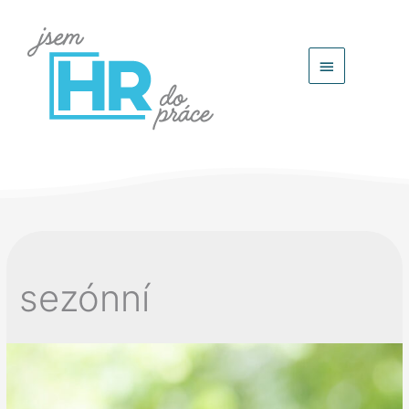
Hlavní
menu
sezónní