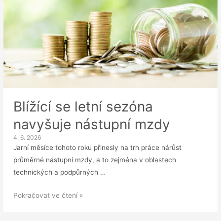
Blížící se letní sezóna
navyšuje nástupní mzdy
4. 6. 2026
Jarní měsíce tohoto roku přinesly na trh práce nárůst
průměrné nástupní mzdy, a to zejména v oblastech
technických a podpůrných …
Blížící
Pokračovat ve čtení »
se
letní