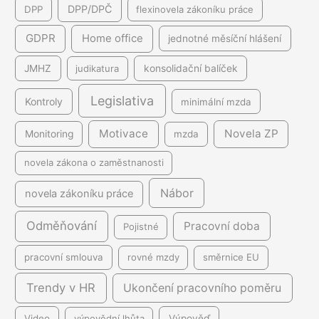
DPP/DPČ
DPP
flexinovela zákoníku práce
GDPR
Home office
jednotné měsíční hlášení
JMHZ
judikatura
konsolidační balíček
Legislativa
Kontroly
minimální mzda
Motivace
Novela ZP
Monitoring
mzda
novela zákona o zaměstnanosti
Nábor
novela zákoníku práce
Odměňování
Pracovní doba
Pojistné
pracovní smlouva
rovné mzdy
směrnice EU
Trendy v HR
Ukončení pracovního poměru
Video
výpovědní lhůta
Výpověď