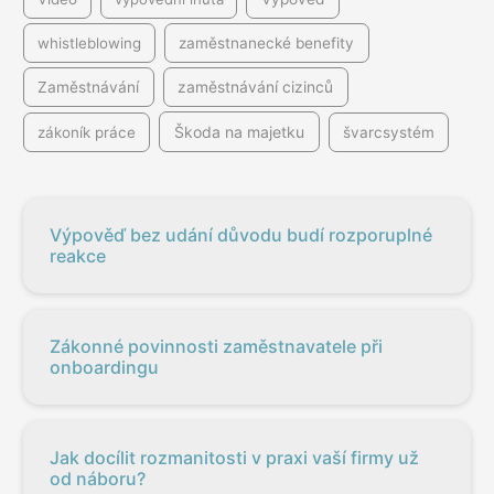
whistleblowing
zaměstnanecké benefity
Zaměstnávání
zaměstnávání cizinců
Škoda na majetku
zákoník práce
švarcsystém
Výpověď bez udání důvodu budí rozporuplné
reakce
Zákonné povinnosti zaměstnavatele při
onboardingu
Jak docílit rozmanitosti v praxi vaší firmy už
od náboru?