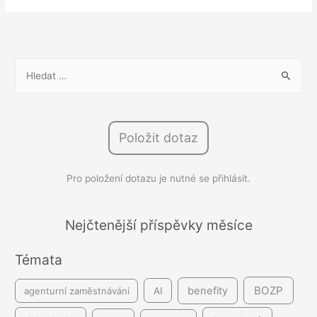
Má
člen
představenstva
nárok
V
na
y
stravenkový
h
paušál?
l
Položit dotaz
e
d
Pro položení dotazu je nutné se přihlásit.
á
v
á
Nejčtenější příspěvky měsíce
n
Témata
í
BOZP
benefity
agenturní zaměstnávání
AI