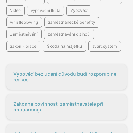
Video
výpovědní lhůta
Výpověď
whistleblowing
zaměstnanecké benefity
Zaměstnávání
zaměstnávání cizinců
Škoda na majetku
zákoník práce
švarcsystém
Výpověď bez udání důvodu budí rozporuplné
reakce
Zákonné povinnosti zaměstnavatele při
onboardingu