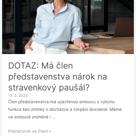
DOTAZ: Má člen
představenstva nárok na
stravenkový paušál?
13. 3. 2023
Člen představenstva má uzavřenou smlouvu u výkonu
funkce bez zmínky o docházce a čerpání dovolené. Máme
ve smlouvě zmíněné i …
DOTAZ:
Pokračovat ve čtení »