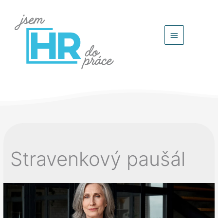
Hlavní
menu
Stravenkový paušál