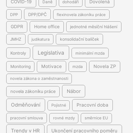
COVID-19
Dovolená
Daně
dohodáři
DPP/DPČ
DPP
flexinovela zákoníku práce
GDPR
Home office
jednotné měsíční hlášení
JMHZ
judikatura
konsolidační balíček
Legislativa
Kontroly
minimální mzda
Motivace
Novela ZP
Monitoring
mzda
novela zákona o zaměstnanosti
Nábor
novela zákoníku práce
Odměňování
Pracovní doba
Pojistné
pracovní smlouva
rovné mzdy
směrnice EU
Trendy v HR
Ukončení pracovního poměru