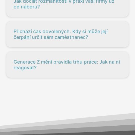
Jak docílit rozmanitosti v praxi vaší firmy už
od náboru?
Přichází čas dovolených. Kdy si může její
čerpání určit sám zaměstnanec?
Generace Z mění pravidla trhu práce: Jak na ni
reagovat?