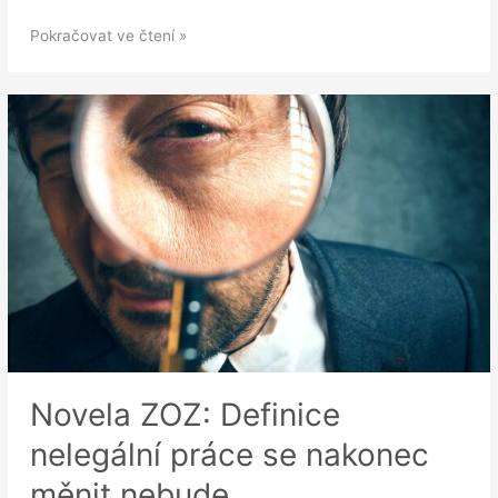
Změna
Pokračovat ve čtení »
v
ručení
za
mzdové
nároky
subdodavatele
ve
stavebnictví
Novela ZOZ: Definice
nelegální práce se nakonec
měnit nebude