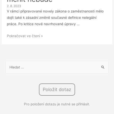
2. 8. 2023
V rámci připravované novely zákona o zaměstnanosti mělo
dojít také k zásadní změně současné definice nelegální
práce. Po kritice nové navrhované úpravy …
Novela
Pokračovat ve čtení »
ZOZ:
Definice
nelegální
práce
V
se
y
nakonec
h
měnit
l
nebude
Položit dotaz
e
d
Pro položení dotazu je nutné se přihlásit.
á
v