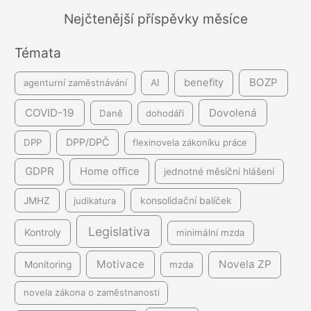
á
Nejčtenější příspěvky měsíce
n
Témata
í
BOZP
benefity
agenturní zaměstnávání
AI
COVID-19
Dovolená
Daně
dohodáři
DPP/DPČ
DPP
flexinovela zákoníku práce
GDPR
Home office
jednotné měsíční hlášení
JMHZ
judikatura
konsolidační balíček
Legislativa
Kontroly
minimální mzda
Motivace
Novela ZP
Monitoring
mzda
novela zákona o zaměstnanosti