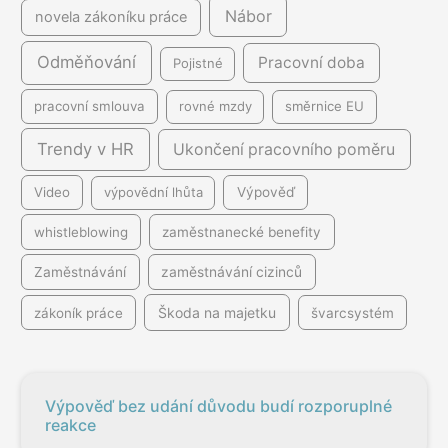
Nábor
novela zákoníku práce
Odměňování
Pracovní doba
Pojistné
pracovní smlouva
rovné mzdy
směrnice EU
Trendy v HR
Ukončení pracovního poměru
Video
výpovědní lhůta
Výpověď
whistleblowing
zaměstnanecké benefity
Zaměstnávání
zaměstnávání cizinců
Škoda na majetku
zákoník práce
švarcsystém
Výpověď bez udání důvodu budí rozporuplné
reakce