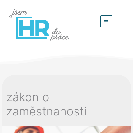
Hlavní
menu
zákon o
zaměstnanosti