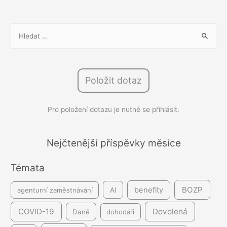
vyhovuje
i
V
zaměstnavatelům
y
h
l
Položit dotaz
e
d
Pro položení dotazu je nutné se přihlásit.
á
v
á
Nejčtenější příspěvky měsíce
n
Témata
í
BOZP
benefity
agenturní zaměstnávání
AI
COVID-19
Dovolená
Daně
dohodáři