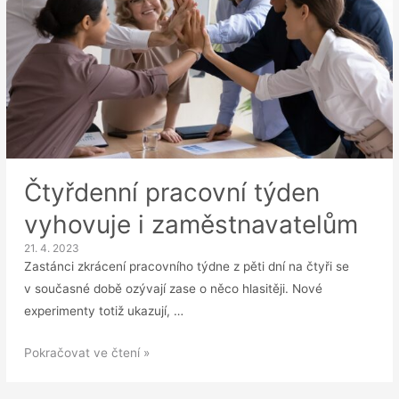
Čtyřdenní pracovní týden
vyhovuje i zaměstnavatelům
21. 4. 2023
Zastánci zkrácení pracovního týdne z pěti dní na čtyři se
v současné době ozývají zase o něco hlasitěji. Nové
experimenty totiž ukazují, …
Čtyřdenní
Pokračovat ve čtení »
pracovní
týden