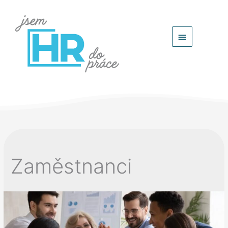
Hlavní
menu
Zaměstnanci