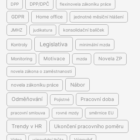
DPP/DPČ
DPP
flexinovela zákoníku práce
GDPR
Home office
jednotné měsíční hlášení
JMHZ
judikatura
konsolidační balíček
Legislativa
Kontroly
minimální mzda
Motivace
Novela ZP
Monitoring
mzda
novela zákona o zaměstnanosti
Nábor
novela zákoníku práce
Odměňování
Pracovní doba
Pojistné
pracovní smlouva
rovné mzdy
směrnice EU
Trendy v HR
Ukončení pracovního poměru
Video
výpovědní lhůta
Výpověď