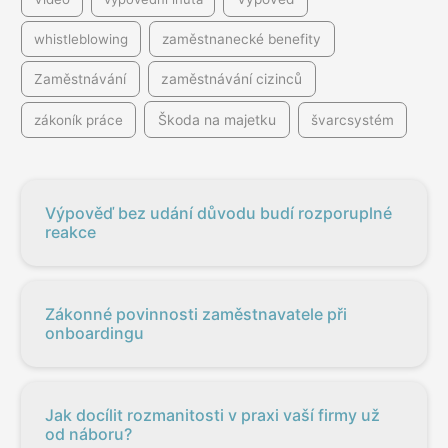
whistleblowing
zaměstnanecké benefity
Zaměstnávání
zaměstnávání cizinců
Škoda na majetku
zákoník práce
švarcsystém
Výpověď bez udání důvodu budí rozporuplné
reakce
Zákonné povinnosti zaměstnavatele při
onboardingu
Jak docílit rozmanitosti v praxi vaší firmy už
od náboru?