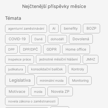
á
Nejčtenější příspěvky měsíce
n
Témata
í
BOZP
benefity
agenturní zaměstnávání
AI
COVID-19
Dovolená
Daně
dohodáři
GDPR
DPP/DPČ
Home office
DPP
inspekce práce
jednotné měsíční hlášení
JMHZ
Kontroly
judikatura
konsolidační balíček
Legislativa
minimální mzda
Monitoring
Motivace
Novela ZP
mzda
novela zákona o zaměstnanosti