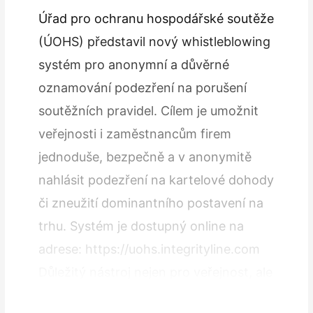
Úřad pro ochranu hospodářské soutěže
(ÚOHS) představil nový whistleblowing
systém pro anonymní a důvěrné
oznamování podezření na porušení
soutěžních pravidel. Cílem je umožnit
veřejnosti i zaměstnancům firem
jednoduše, bezpečně a v anonymitě
nahlásit podezření na kartelové dohody
či zneužití dominantního postavení na
trhu. Systém je dostupný online na
adrese: https://uohs.integrityline.com
Důležitý nástroj nejen pro veřejnost, ale
i pro HR Z pohledu personalistů a