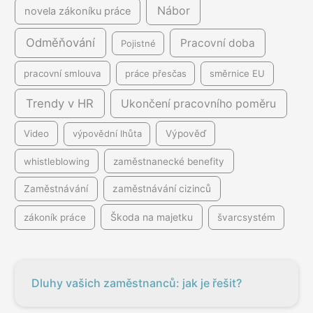
Nábor
novela zákoníku práce
Odměňování
Pracovní doba
Pojistné
pracovní smlouva
práce přesčas
směrnice EU
Trendy v HR
Ukončení pracovního poměru
Video
výpovědní lhůta
Výpověď
whistleblowing
zaměstnanecké benefity
Zaměstnávání
zaměstnávání cizinců
Škoda na majetku
zákoník práce
švarcsystém
Dluhy vašich zaměstnanců: jak je řešit?