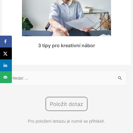
3 tipy pro kreativní nábor
V
y
h
l
Položit dotaz
e
d
Pro položení dotazu je nutné se přihlásit.
á
v