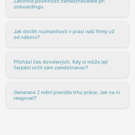
Zákonné povinnosti zaměstnavatele při
onboardingu
Jak docílit rozmanitosti v praxi vaší firmy už
od náboru?
Přichází čas dovolených. Kdy si může její
čerpání určit sám zaměstnanec?
Generace Z mění pravidla trhu práce: Jak na ni
reagovat?