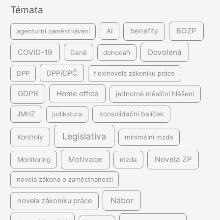
Témata
í
BOZP
benefity
agenturní zaměstnávání
AI
COVID-19
Dovolená
Daně
dohodáři
DPP/DPČ
DPP
flexinovela zákoníku práce
GDPR
Home office
jednotné měsíční hlášení
JMHZ
judikatura
konsolidační balíček
Legislativa
Kontroly
minimální mzda
Motivace
Novela ZP
Monitoring
mzda
novela zákona o zaměstnanosti
Nábor
novela zákoníku práce