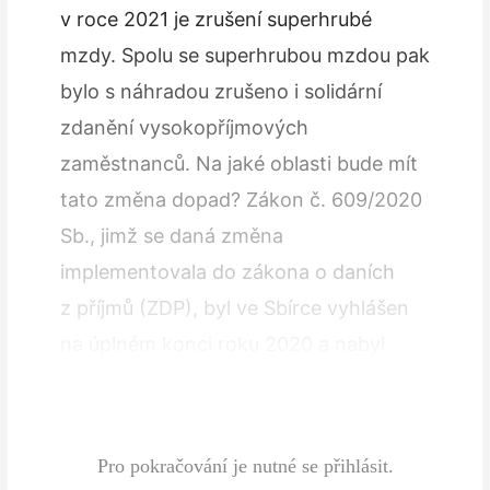
v roce 2021 je zrušení superhrubé
mzdy. Spolu se superhrubou mzdou pak
bylo s náhradou zrušeno i solidární
zdanění vysokopříjmových
zaměstnanců. Na jaké oblasti bude mít
tato změna dopad? Zákon č. 609/2020
Sb., jimž se daná změna
implementovala do zákona o daních
z příjmů (ZDP), byl ve Sbírce vyhlášen
na úplném konci roku 2020 a nabyl
většinově účinnosti k 1. 1. 2021.
Poprvé…
Pro pokračování je nutné se přihlásit.