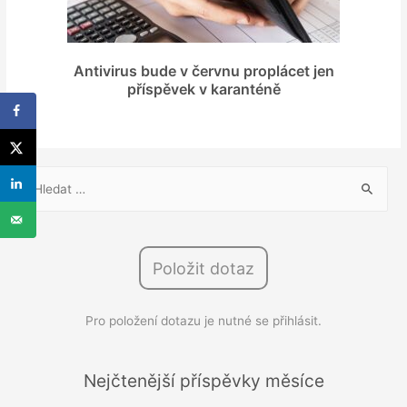
Antivirus bude v červnu proplácet jen
příspěvek v karanténě
V
y
h
l
Položit dotaz
e
d
Pro položení dotazu je nutné se přihlásit.
á
v
á
Nejčtenější příspěvky měsíce
n