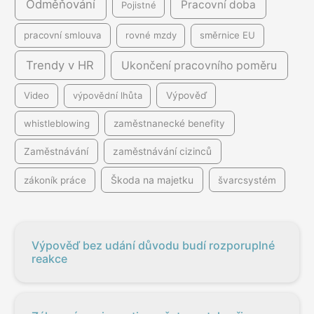
Odměňování
Pracovní doba
Pojistné
pracovní smlouva
rovné mzdy
směrnice EU
Trendy v HR
Ukončení pracovního poměru
Video
výpovědní lhůta
Výpověď
whistleblowing
zaměstnanecké benefity
Zaměstnávání
zaměstnávání cizinců
Škoda na majetku
zákoník práce
švarcsystém
Výpověď bez udání důvodu budí rozporuplné
reakce