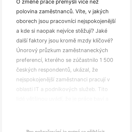
O změně práce přemýšlí více než
polovina zaměstnanců. Víte, v jakých
oborech jsou pracovníci nejspokojenější
a kde si naopak nejvíce stěžují? Jaké
další faktory jsou kromě mzdy klíčové?
Únorový průzkum zaměstnaneckých
preferencí, kterého se zúčastnilo 1 500
českých respondentů, ukázal, že
nejspokojenější zaměstnanci pracují v
oblasti IT a podnikových služeb. Tito
lidé většinou uvádí, že je práce baví a
jsou v ní obklopeni přátelským
kolektivem.…
Pro pokračování je nutné se přihlásit.