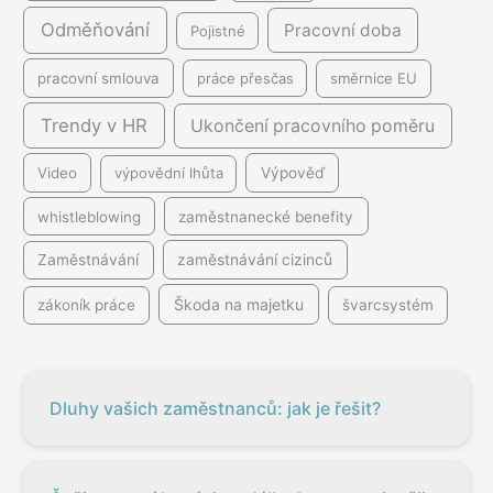
Odměňování
Pracovní doba
Pojistné
pracovní smlouva
práce přesčas
směrnice EU
Trendy v HR
Ukončení pracovního poměru
Video
výpovědní lhůta
Výpověď
whistleblowing
zaměstnanecké benefity
Zaměstnávání
zaměstnávání cizinců
Škoda na majetku
zákoník práce
švarcsystém
Dluhy vašich zaměstnanců: jak je řešit?