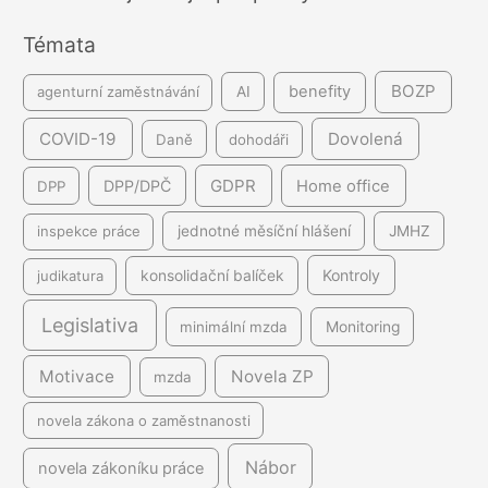
n
Témata
í
BOZP
benefity
agenturní zaměstnávání
AI
COVID-19
Dovolená
Daně
dohodáři
GDPR
DPP/DPČ
Home office
DPP
inspekce práce
jednotné měsíční hlášení
JMHZ
Kontroly
judikatura
konsolidační balíček
Legislativa
minimální mzda
Monitoring
Motivace
Novela ZP
mzda
novela zákona o zaměstnanosti
Nábor
novela zákoníku práce