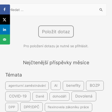
V
y
h
l
Položit dotaz
e
d
Pro položení dotazu je nutné se přihlásit.
á
v
á
Nejčtenější příspěvky měsíce
n
Témata
í
BOZP
benefity
agenturní zaměstnávání
AI
COVID-19
Dovolená
Daně
dohodáři
DPP/DPČ
DPP
flexinovela zákoníku práce