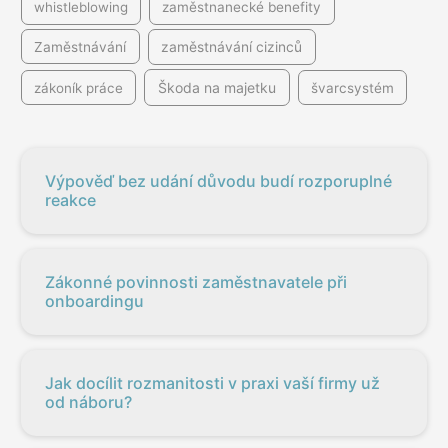
whistleblowing
zaměstnanecké benefity
Zaměstnávání
zaměstnávání cizinců
Škoda na majetku
zákoník práce
švarcsystém
Výpověď bez udání důvodu budí rozporuplné
reakce
Zákonné povinnosti zaměstnavatele při
onboardingu
Jak docílit rozmanitosti v praxi vaší firmy už
od náboru?