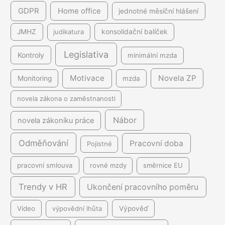
GDPR
Home office
jednotné měsíční hlášení
JMHZ
judikatura
konsolidační balíček
Legislativa
Kontroly
minimální mzda
Motivace
Novela ZP
Monitoring
mzda
novela zákona o zaměstnanosti
Nábor
novela zákoníku práce
Odměňování
Pracovní doba
Pojistné
pracovní smlouva
rovné mzdy
směrnice EU
Trendy v HR
Ukončení pracovního poměru
Video
výpovědní lhůta
Výpověď