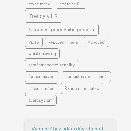
rovné mzdy
směrnice EU
Trendy v HR
Ukončení pracovního poměru
Video
výpovědní lhůta
Výpověď
whistleblowing
zaměstnanecké benefity
Zaměstnávání
zaměstnávání cizinců
Škoda na majetku
zákoník práce
švarcsystém
Výpověď bez udání důvodu budí