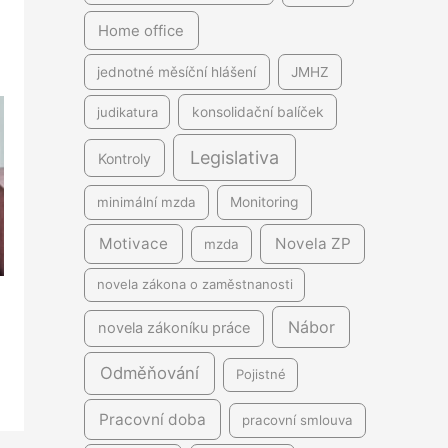
Home office
jednotné měsíční hlášení
JMHZ
judikatura
konsolidační balíček
Legislativa
Kontroly
minimální mzda
Monitoring
Motivace
Novela ZP
mzda
novela zákona o zaměstnanosti
Nábor
novela zákoníku práce
Odměňování
Pojistné
Pracovní doba
pracovní smlouva