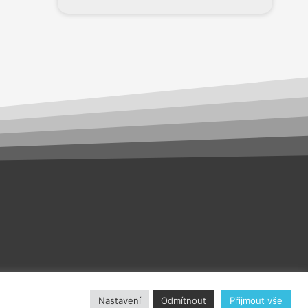
akt
O nás
Nastavení
Odmítnout
Přijmout vše