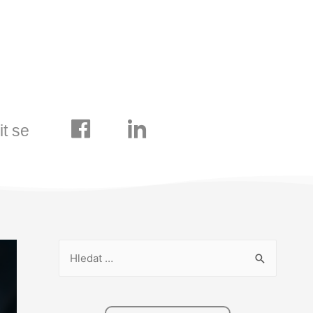
it se
V
y
h
l