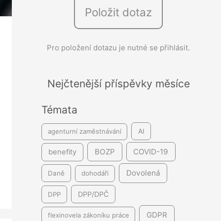
Položit dotaz
e
d
á
Pro položení dotazu je nutné se přihlásit.
v
á
Nejčtenější příspěvky měsíce
n
í
Témata
agenturní zaměstnávání
AI
BOZP
COVID-19
benefity
Dovolená
Daně
dohodáři
DPP/DPČ
DPP
GDPR
flexinovela zákoníku práce