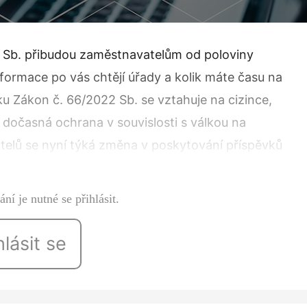
2 Sb. přibudou zaměstnavatelům od poloviny
nformace po vás chtějí úřady a kolik máte času na
ku Zákon č. 66/2022 Sb. se vztahuje na cizince,
 dočasná ochrana v souvislosti s válkou na
atelů se nyní týká změna v poskytování příspěvků
ní je nutné se přihlásit.
hlásit se