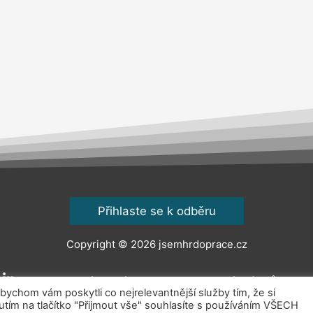
Přihlaste se k odběru
Copyright © 2026
jsemhrdoprace.cz
Obchodní podmínky
Ochrana osobních údajů
Kont
chom vám poskytli co nejrelevantnější služby tím, že si
ím na tlačítko "Přijmout vše" souhlasíte s používáním VŠECH