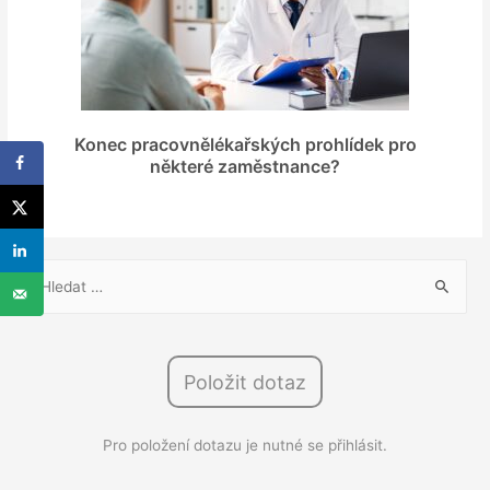
Konec pracovnělékařských prohlídek pro
některé zaměstnance?
V
y
h
l
Položit dotaz
e
d
Pro položení dotazu je nutné se přihlásit.
á
v