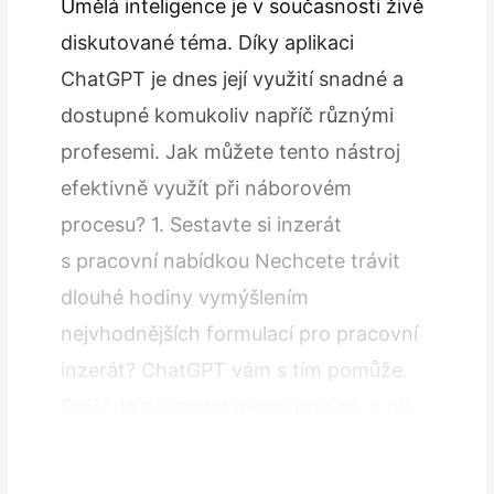
Umělá inteligence je v současnosti živě
diskutované téma. Díky aplikaci
ChatGPT je dnes její využití snadné a
dostupné komukoliv napříč různými
profesemi. Jak můžete tento nástroj
efektivně využít při náborovém
procesu? 1. Sestavte si inzerát
s pracovní nabídkou Nechcete trávit
dlouhé hodiny vymýšlením
nejvhodnějších formulací pro pracovní
inzerát? ChatGPT vám s tím pomůže.
Stačí do něj zadat název pozice, o níž
se jedná, a požadovaná kritéria, která
chcete…