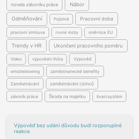
Nábor
novela zákoníku práce
Odměňování
Pracovní doba
Pojistné
pracovní smlouva
rovné mzdy
směrnice EU
Trendy v HR
Ukončení pracovního poměru
Video
výpovědní lhůta
Výpověď
whistleblowing
zaměstnanecké benefity
Zaměstnávání
zaměstnávání cizinců
Škoda na majetku
zákoník práce
švarcsystém
Výpověď bez udání důvodu budí rozporuplné
reakce