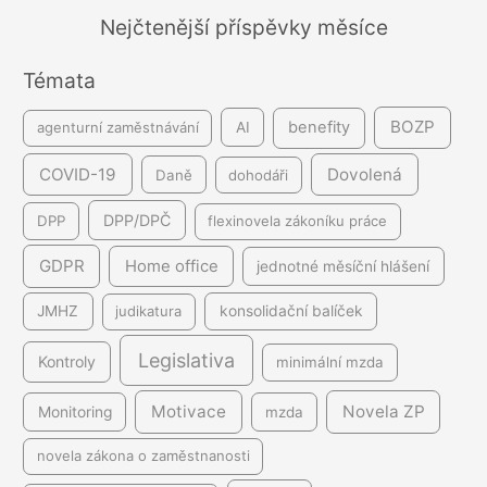
á
Nejčtenější příspěvky měsíce
n
Témata
í
BOZP
benefity
agenturní zaměstnávání
AI
COVID-19
Dovolená
Daně
dohodáři
DPP/DPČ
DPP
flexinovela zákoníku práce
GDPR
Home office
jednotné měsíční hlášení
JMHZ
judikatura
konsolidační balíček
Legislativa
Kontroly
minimální mzda
Motivace
Novela ZP
Monitoring
mzda
novela zákona o zaměstnanosti